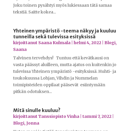
Joku toinen pysähtyi myös lukiessaan tätä samaa
tekstiä. Saitte kokea...
Yhteinen ympäristö -teema näkyy ja kuuluu
tunneilla sekä tulevissa esityksissä
kirjoittanut
Saana Kulmala
|
helmi 4, 2022
|
Blogi
,
Saana
Talvinen tervehdys! Tuntuu että kevätkausi on
vasta päässyt aluilleen, mutta ajatus on kuitenkin jo
tulevissa Yhteinen ympäristö -esityksissä. Huhti- ja
toukokuussa Lohjan, Vihdin ja Nummelan
toimipisteiden oppilaat pääsevät esiintymään
pitkän odotuksen...
Mitä sinulle kuuluu?
kirjoittanut
Tanssiopisto Vinha
|
tammi 7, 2022
|
Blogi
,
Jonna