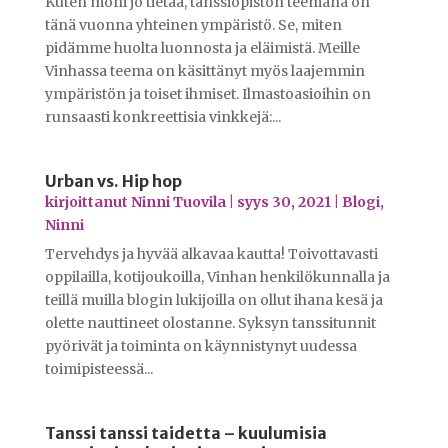
Kuten moni jo tietää, tanssiopiston teemana on
tänä vuonna yhteinen ympäristö. Se, miten
pidämme huolta luonnosta ja eläimistä. Meille
Vinhassa teema on käsittänyt myös laajemmin
ympäristön ja toiset ihmiset. Ilmastoasioihin on
runsaasti konkreettisia vinkkejä:...
Urban vs. Hip hop
kirjoittanut
Ninni Tuovila
|
syys 30, 2021
|
Blogi
,
Ninni
Tervehdys ja hyvää alkavaa kautta! Toivottavasti
oppilailla, kotijoukoilla, Vinhan henkilökunnalla ja
teillä muilla blogin lukijoilla on ollut ihana kesä ja
olette nauttineet olostanne. Syksyn tanssitunnit
pyörivät ja toiminta on käynnistynyt uudessa
toimipisteessä...
Tanssi tanssi taidetta – kuulumisia