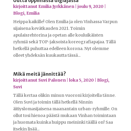
Uutta oppimassa digiajassa
kirjoittanut
Emilia Jyrkkänen
|
joulu 9, 2020
|
Blogi
,
Emilia
Heippa kaikille! Olen Emilia ja olen Vinhassa Varpun
sijaisena kevätkauden 2021. Toimin
apulaisrehtorina ja opetan alle kouluikäisten
ryhmiä sekä TOP-jaksoista koreografiapajaa. Tällä
hetkellä puhuttaa edelleen korona. Nyt olemme
olleet yhdeksän kuukautta tässä...
Mikä meitä jännittää?
kirjoittanut
Suvi Palonen
|
loka 5, 2020
|
Blogi
,
Suvi
Tällä kertaa olikin minun vuoroni kirjoitella tänne.
Olen Suvi ja toimin tällä hetkellä Ninnin
äitiyslomasijaisena maanantain urban-ryhmille. On
ollut tosi hienoa päästä mukaan Vinhan toimintaan
ja huomata kuinka huippu meininki täällä on! Saa
itsekin lisää...