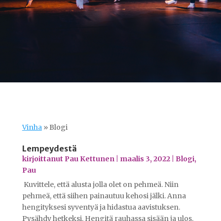
Vinha
»
Blogi
Lempeydestä
kirjoittanut
Pau Kettunen
|
maalis 3, 2022
|
Blogi
,
Pau
Kuvittele, että alusta jolla olet on pehmeä. Niin
pehmeä, että siihen painautuu kehosi jälki. Anna
hengityksesi syventyä ja hidastua aavistuksen.
Pysähdy hetkeksi. Hengitä rauhassa sisään ja ulos.