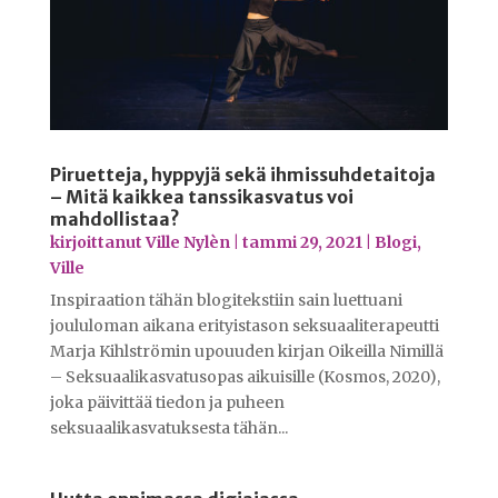
Piruetteja, hyppyjä sekä ihmissuhdetaitoja
– Mitä kaikkea tanssikasvatus voi
mahdollistaa?
kirjoittanut
Ville Nylèn
|
tammi 29, 2021
|
Blogi
,
Ville
Inspiraation tähän blogitekstiin sain luettuani
joululoman aikana erityistason seksuaaliterapeutti
Marja Kihlströmin upouuden kirjan Oikeilla Nimillä
– Seksuaalikasvatusopas aikuisille (Kosmos, 2020),
joka päivittää tiedon ja puheen
seksuaalikasvatuksesta tähän...