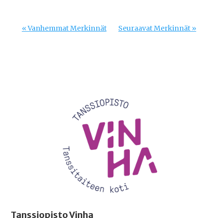
« Vanhemmat Merkinnät
Seuraavat Merkinnät »
Videotoistin
Tanssiopisto Vinha