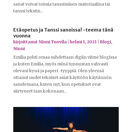
sanat voivat toimia tanssimisen materiaalina tai
tanssi tekstin...
Etäopetus ja Tanssi sanoissa! -teema tänä
vuonna
kirjoittanut
Ninni Tuovila
|
helmi 1, 2021
|
Blogi
,
Ninni
Emilia pohti omaa suhdettaan digiin viime blogissa
ja kuten Emilia, myös minä tunnustan vahvasti
olevani kynä ja paperi -tyyppiä. Olen yleensä
ottanut uudet tekniset asiat käyttöön käytännön
sanelemana, kuten nyt, kun opetukset ovat
siirtyneet taas kokonaan...