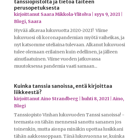
tanssiopistolta ja tietoa taiteen
perusopetuksesta
kirjoittanut
Saara Mikkola-Ylitolva
|
syys 9, 2021
|
Blogi
,
Saara
Hyvää alkavaa lukuvuotta 2020-2021! Viime
lukuvuosi oli koronapandemian myötä vaiheikas, ja
nyt katsomme uteliaina tulevaan. Alkanut lukuvuosi
tulee olemaan erilainen kuin edellinen, ja jälleen
ainutlaatuinen. Viime vuoden jatkuvassa
muutoksessa pandemia vaati samaan...
Kuinka tanssia sanoissa, entä kirjoittaa
liikkeestä?
kirjoittanut
Aino Strandberg
|
huhti 8, 2021
|
Aino
,
Blogi
Tanssiopisto Vinhan lukuvuoden Tanssi sanoissa! -
teemasta on tähän mennessä sanottu sananen jos
toinenkin, mutta aionpa minäkin upottaa lusikkani
tähän aakkossoppaan. Tänä lukuvuonna se, kuinka