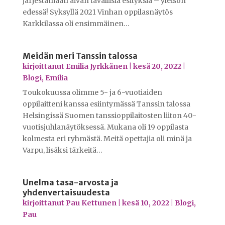
järjestämään aivan tavallisia esityksiä – yleisön
edessä! Syksyllä 2021 Vinhan oppilasnäytös
Karkkilassa oli ensimmäinen…
Meidän meri Tanssin talossa
kirjoittanut
Emilia Jyrkkänen
|
kesä 20, 2022
|
Blogi
,
Emilia
Toukokuussa olimme 5- ja 6-vuotiaiden
oppilaitteni kanssa esiintymässä Tanssin talossa
Helsingissä Suomen tanssioppilaitosten liiton 40-
vuotisjuhlanäytöksessä. Mukana oli 19 oppilasta
kolmesta eri ryhmästä. Meitä opettajia oli minä ja
Varpu, lisäksi tärkeitä…
Unelma tasa-arvosta ja
yhdenvertaisuudesta
kirjoittanut
Pau Kettunen
|
kesä 10, 2022
|
Blogi
,
Pau