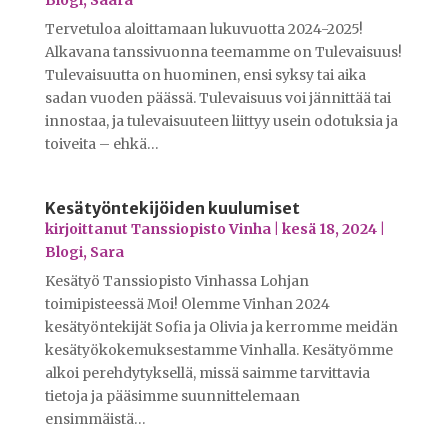
Tervetuloa aloittamaan lukuvuotta 2024-2025!
Alkavana tanssivuonna teemamme on Tulevaisuus!
Tulevaisuutta on huominen, ensi syksy tai aika
sadan vuoden päässä. Tulevaisuus voi jännittää tai
innostaa, ja tulevaisuuteen liittyy usein odotuksia ja
toiveita – ehkä…
Kesätyöntekijöiden kuulumiset
kirjoittanut
Tanssiopisto Vinha
|
kesä 18, 2024
|
Blogi
,
Sara
Kesätyö Tanssiopisto Vinhassa Lohjan
toimipisteessä Moi! Olemme Vinhan 2024
kesätyöntekijät Sofia ja Olivia ja kerromme meidän
kesätyökokemuksestamme Vinhalla. Kesätyömme
alkoi perehdytyksellä, missä saimme tarvittavia
tietoja ja pääsimme suunnittelemaan
ensimmäistä…