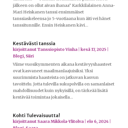
jälkeen on ollut aivan ihanaa” Karkkilalainen Anna-
Mari Heiskanen tanssi ensimmäiset
tanssiaskeleensa jo 5-vuotiaana kun äiti vei hänet
tanssitunnille. Ensin Heiskanen kävi…
Kestävästi tanssia
kirjoittanut
Tanssiopisto Vinha
|
kesä 17, 2025
|
Blogi
,
Siiri
Viime vuosikymmenten aikana kestävyyshaasteet
ovat kasvaneet maailmanlaajuisiksi. Yksi
suurimmista haasteista on jatkuvan kasvun
tavoittelu. Jotta tulevilla sukupolvilla on samanlaiset
mahdollisuudet kuin nykyisillä, on tärkeää lisätä
kestävää toimintaa jokaisella…
Kohti Tulevaisuutta!
kirjoittanut
Saara Mikkola-Ylitolva
|
elo 6, 2024
|
Blogi
,
Saara