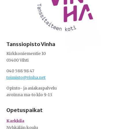
Tanssiopisto Vinha
Kirkkoniementie 10
03400 Vihti
040 588 98 47
toimisto@vinha.net
Opinto- ja asiakaspalvelu
avoinna ma-to klo 9-13
Opetuspaikat
Karkkila
Nyhkälän koulu