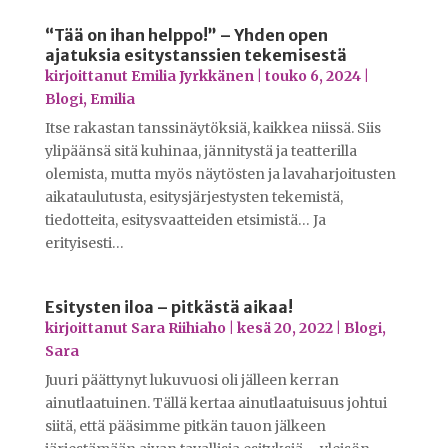
“Tää on ihan helppo!” – Yhden open
ajatuksia esitystanssien tekemisestä
kirjoittanut
Emilia Jyrkkänen
|
touko 6, 2024
|
Blogi
,
Emilia
Itse rakastan tanssinäytöksiä, kaikkea niissä. Siis
ylipäänsä sitä kuhinaa, jännitystä ja teatterilla
olemista, mutta myös näytösten ja lavaharjoitusten
aikataulutusta, esitysjärjestysten tekemistä,
tiedotteita, esitysvaatteiden etsimistä… Ja
erityisesti…
Esitysten iloa – pitkästä aikaa!
kirjoittanut
Sara Riihiaho
|
kesä 20, 2022
|
Blogi
,
Sara
Juuri päättynyt lukuvuosi oli jälleen kerran
ainutlaatuinen. Tällä kertaa ainutlaatuisuus johtui
siitä, että pääsimme pitkän tauon jälkeen