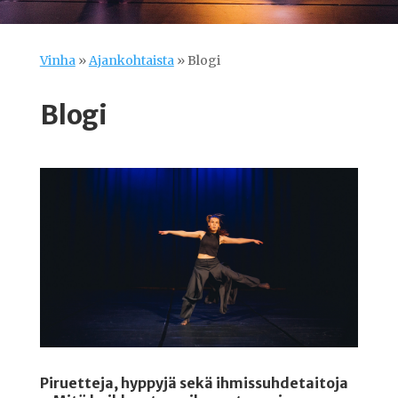
Vinha
»
Ajankohtaista
»
Blogi
Blogi
Piruetteja, hyppyjä sekä ihmissuhdetaitoja