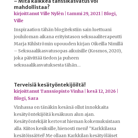
– Mitä kaikkea tanssikasvatus voi
mahdollistaa?
kirjoittanut
Ville Nylèn
|
tammi 29, 2021
|
Blogi
,
Ville
Inspiraation tähän blogitekstiin sain luettuani
joululoman aikana erityistason seksuaaliterapeutti
Marja Kihlströmin upouuden kirjan Oikeilla Nimillä
– Seksuaalikasvatusopas aikuisille (Kosmos, 2020),
joka päivittää tiedon ja puheen
seksuaalikasvatuksesta tähän…
Terveisiä kesätyöntekijöiltä!
kirjoittanut
Tanssiopisto Vinha
|
kesä 12, 2026
|
Blogi
,
Sara
Vinhassa on tänäkin kesänä ollut innokkaita
kesätyöntekijöitä kesäkuun alun ajan.
Kesätyöntekijät kertovat hieman kokemuksistaan
alla. Kiitos kesiksille, hienosti meni! ”Karkkilassa
kesätöissäHei! Me ollaan Karkkilan kesätyöläiset