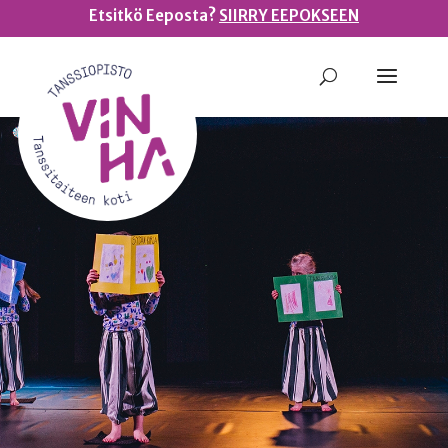
Etsitkö Eeposta?
SIIRRY EEPOKSEEN