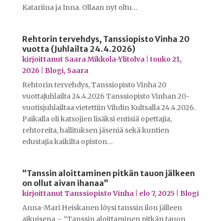
Katariina ja Inna. Ollaan nyt oltu…
Rehtorin tervehdys, Tanssiopisto Vinha 20
vuotta (Juhlailta 24.4.2026)
kirjoittanut
Saara Mikkola-Ylitolva
|
touko 21,
2026
|
Blogi
,
Saara
Rehtorin tervehdys, Tanssiopisto Vinha 20
vuottaJuhlailta 24.4.2026 Tanssiopisto Vinhan 20-
vuotisjuhlailtaa vietettiin Vihdin Kultsalla 24.4.2026.
Paikalla oli katsojien lisäksi entisiä opettajia,
rehtoreita, hallituksen jäseniä sekä kuntien
edustajia kaikilta opiston…
“Tanssin aloittaminen pitkän tauon jälkeen
on ollut aivan ihanaa”
kirjoittanut
Tanssiopisto Vinha
|
elo 7, 2025
|
Blogi
Anna-Mari Heiskanen löysi tanssin ilon jälleen
aikuisena – “Tanssin aloittaminen pitkän tauon