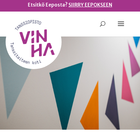
Etsitkö Eeposta?
SIIRRY EEPOKSEEN