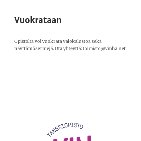
Vuokrataan
Opistolta voi vuokrata valokalustoa sekä
näyttämösermejä. Ota yhteyttä: toimisto@vinha.net
Videotoistin