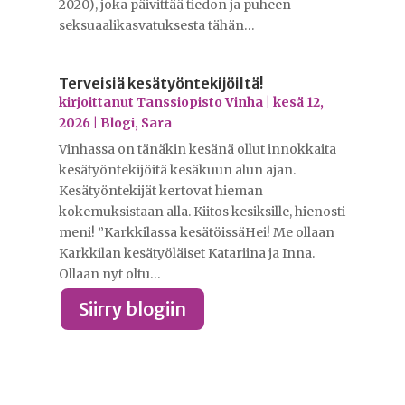
2020), joka päivittää tiedon ja puheen
seksuaalikasvatuksesta tähän…
Terveisiä kesätyöntekijöiltä!
kirjoittanut
Tanssiopisto Vinha
|
kesä 12,
2026
|
Blogi
,
Sara
Vinhassa on tänäkin kesänä ollut innokkaita
kesätyöntekijöitä kesäkuun alun ajan.
Kesätyöntekijät kertovat hieman
kokemuksistaan alla. Kiitos kesiksille, hienosti
meni! ”Karkkilassa kesätöissäHei! Me ollaan
Karkkilan kesätyöläiset Katariina ja Inna.
Ollaan nyt oltu…
Siirry blogiin