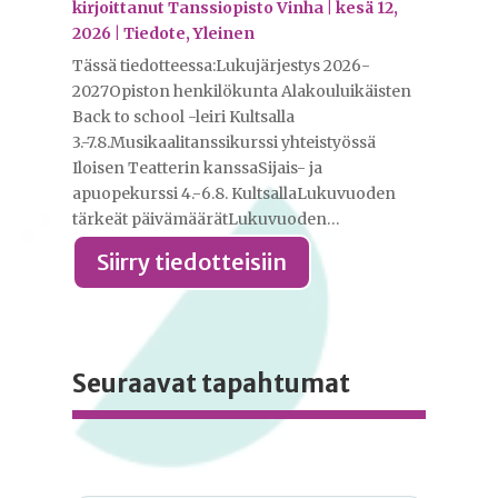
kirjoittanut
Tanssiopisto Vinha
|
kesä 12,
2026
|
Tiedote
,
Yleinen
Tässä tiedotteessa:Lukujärjestys 2026-
2027Opiston henkilökunta Alakouluikäisten
Back to school -leiri Kultsalla
3.-7.8.Musikaalitanssikurssi yhteistyössä
Iloisen Teatterin kanssaSijais- ja
apuopekurssi 4.-6.8. KultsallaLukuvuoden
tärkeät päivämäärätLukuvuoden…
Siirry tiedotteisiin
Seuraavat tapahtumat