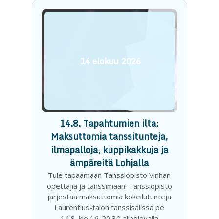
14
elokuu
2026
14.8. Tapahtumien ilta:
Maksuttomia tanssitunteja,
ilmapalloja, kuppikakkuja ja
ämpäreitä Lohjalla
Tule tapaamaan Tanssiopisto Vinhan
opettajia ja tanssimaan! Tanssiopisto
järjestää maksuttomia kokeilutunteja
Laurentius-talon tanssisalissa pe
14.8. klo 16-20.30 allaolevalla