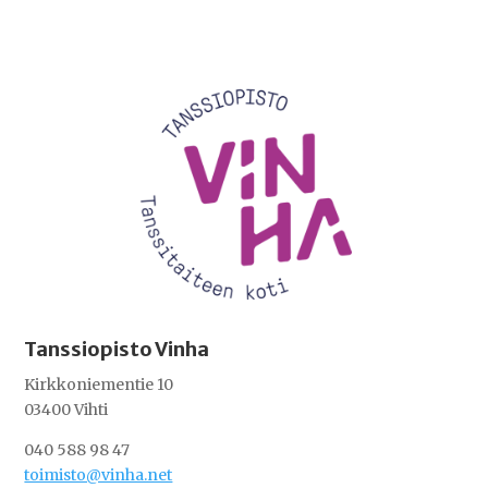
Videotoistin
Tanssiopisto Vinha
Kirkkoniementie 10
03400 Vihti
040 588 98 47
toimisto@vinha.net