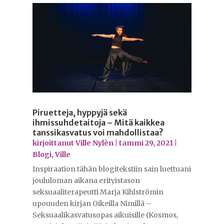
Piruetteja, hyppyjä sekä
ihmissuhdetaitoja – Mitä kaikkea
tanssikasvatus voi mahdollistaa?
kirjoittanut
Ville Nylèn
|
tammi 29, 2021
|
Blogi
,
Ville
Inspiraation tähän blogitekstiin sain luettuani
joululoman aikana erityistason
seksuaaliterapeutti Marja Kihlströmin
upouuden kirjan Oikeilla Nimillä –
Seksuaalikasvatusopas aikuisille (Kosmos,