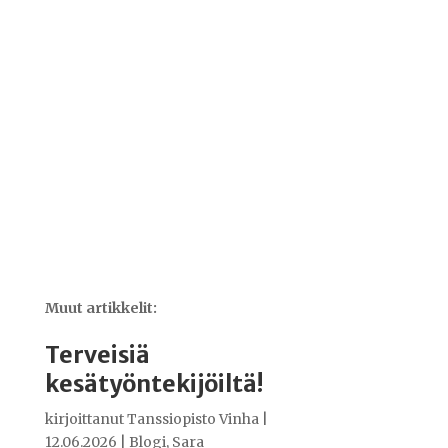
Muut artikkelit:
Terveisiä
kesätyöntekijöiltä!
kirjoittanut
Tanssiopisto Vinha
|
12.06.2026
|
Blogi
,
Sara