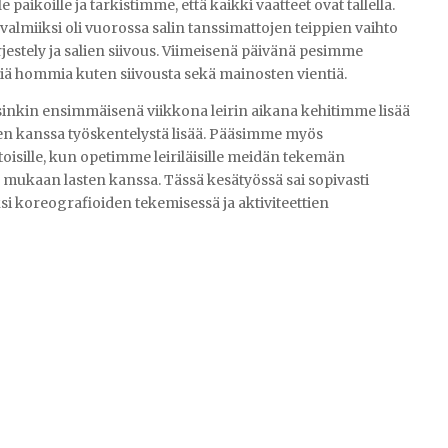
 paikoille ja tarkistimme, että kaikki vaatteet ovat tallella.
lmiiksi oli vuorossa salin tanssimattojen teippien vaihto
jestely ja salien siivous​. Viimeisenä päivänä pesimme
ä hommia kuten siivousta sekä mainosten vientiä.
inkin ensimmäisenä viikkona leirin aikana kehitimme lisää
en kanssa työskentelystä lisää. Pääsimme myös
toisille, kun opetimme leiriläisille meidän tekemän
mukaan lasten kanssa. Tässä kesätyössä sai sopivasti
i koreografioiden tekemisessä ja aktiviteettien