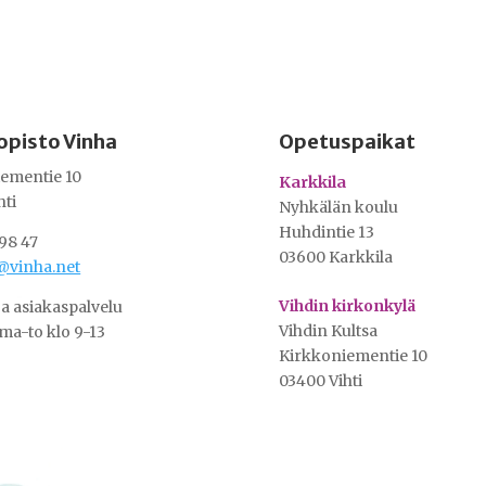
opisto Vinha
Opetuspaikat
ementie 10
Karkkila
hti
Nyhkälän koulu
Huhdintie 13
98 47
03600 Karkkila
@vinha.net
Vihdin kirkonkylä
ja asiakaspalvelu
Vihdin Kultsa
ma-to klo 9-13
Kirkkoniementie 10
03400 Vihti