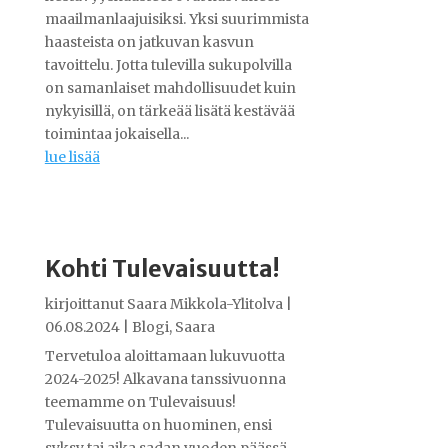
maailmanlaajuisiksi. Yksi suurimmista
haasteista on jatkuvan kasvun
tavoittelu. Jotta tulevilla sukupolvilla
on samanlaiset mahdollisuudet kuin
nykyisillä, on tärkeää lisätä kestävää
toimintaa jokaisella...
lue lisää
Kohti Tulevaisuutta!
kirjoittanut
Saara Mikkola-Ylitolva
|
06.08.2024
|
Blogi
,
Saara
Tervetuloa aloittamaan lukuvuotta
2024-2025! Alkavana tanssivuonna
teemamme on Tulevaisuus!
Tulevaisuutta on huominen, ensi
syksy tai aika sadan vuoden päässä.