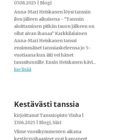
07.08.2025
|
Blogi
Anna-Mari Heiskanen löysi tanssin
ilon jälleen aikuisena - “Tanssin
aloittaminen pitkän tauon jälkeen on
ollut aivan ihanaa” Karkkilalainen
Anna-Mari Heiskanen tanssi
ensimmäiset tanssiaskeleensa jo 5-
vuotiaana kun äiti vei hänet
tanssitunnille. Ensin Heiskanen kävi...
lue lisää
Kestävästi tanssia
kirjoittanut
Tanssiopisto Vinha
|
17.06.2025
|
Blogi
,
Siiri
Viime vuosikymmenten aikana
kestävyyshaasteet ovat kasvaneet