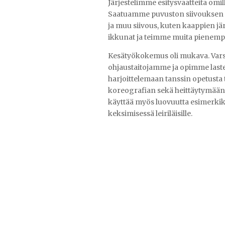
Järjestelimme esitysvaatteita omille
Saatuamme puvuston siivouksen va
ja muu siivous, kuten kaappien jär
ikkunat ja teimme muita pienempi
Kesätyökokemus oli mukava. Vars
ohjaustaitojamme ja opimme last
harjoittelemaan tanssin opetusta 
koreografian sekä heittäytymään 
käyttää myös luovuutta esimerkiks
keksimisessä leiriläisille.