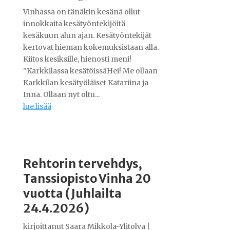
Vinhassa on tänäkin kesänä ollut
innokkaita kesätyöntekijöitä
kesäkuun alun ajan. Kesätyöntekijät
kertovat hieman kokemuksistaan alla.
Kiitos kesiksille, hienosti meni!
"Karkkilassa kesätöissäHei! Me ollaan
Karkkilan kesätyöläiset Katariina ja
Inna. Ollaan nyt oltu...
lue lisää
Rehtorin tervehdys,
Tanssiopisto Vinha 20
vuotta (Juhlailta
24.4.2026)
kirjoittanut
Saara Mikkola-Ylitolva
|