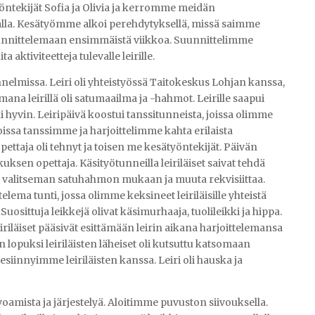
ntekijät Sofia ja Olivia ja kerromme meidän
a. Kesätyömme alkoi perehdytyksellä, missä saimme
suunnittelemaan ensimmäistä viikkoa. Suunnittelimme
a aktiviteetteja tulevalle leirille.
nelmissa. Leiri oli yhteistyössä Taitokeskus Lohjan kanssa,
Teemana leirillä oli satumaailma ja -hahmot. Leirille saapui
ui hyvin. Leiripäivä koostui tanssitunneista, joissa olimme
issa tanssimme ja harjoittelimme kahta erilaista
opettaja oli tehnyt ja toisen me kesätyöntekijät. Päivän
uksen opettaja. Käsityötunneilla leiriläiset saivat tehdä
an valitseman satuhahmon mukaan ja muuta rekvisiittaa.
lema tunti, jossa olimme keksineet leiriläisille yhteistä
Suosittuja leikkejä olivat käsimurhaaja, tuolileikki ja hippa.
 leiriläiset pääsivät esittämään leirin aikana harjoittelemansa
n lopuksi leiriläisten läheiset oli kutsuttu katsomaan
esiinnyimme leiriläisten kanssa. Leiri oli hauska ja
ivoamista ja järjestelyä. Aloitimme puvuston siivouksella.