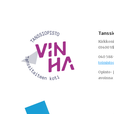
Videotoistin
Tanssi
Kirkkoni
03400 Vi
040 588 
toimisto
Opinto- 
avoinna 