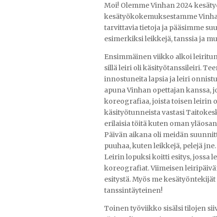
Moi! Olemme Vinhan 2024 kesätyö
kesätyökokemuksestamme Vinhall
tarvittavia tietoja ja pääsimme 
esimerkiksi leikkejä, tanssia ja muit
Ensimmäinen viikko alkoi leiritun
sillä leiri oli käsityötanssileiri. 
innostuneita lapsia ja leiri onnist
apuna Vinhan opettajan kanssa, jo
koreografiaa, joista toisen leirin 
käsityötunneista vastasi Taitokesk
erilaisia töitä kuten oman yläos
Päivän aikana oli meidän suunnitte
puuhaa, kuten leikkejä, pelejä jne. 
Leirin lopuksi koitti esitys, jossa
koreografiat. Viimeisen leiripäivä
esitystä. Myös me kesätyöntekijät 
tanssintäyteinen!
Toinen työviikko sisälsi tilojen si