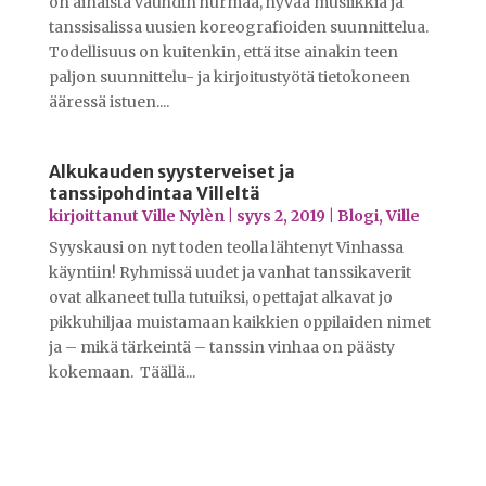
on ainaista vauhdin hurmaa, hyvää musiikkia ja
tanssisalissa uusien koreografioiden suunnittelua.
Todellisuus on kuitenkin, että itse ainakin teen
paljon suunnittelu- ja kirjoitustyötä tietokoneen
ääressä istuen....
Alkukauden syysterveiset ja
tanssipohdintaa Villeltä
kirjoittanut
Ville Nylèn
|
syys 2, 2019
|
Blogi
,
Ville
Syyskausi on nyt toden teolla lähtenyt Vinhassa
käyntiin! Ryhmissä uudet ja vanhat tanssikaverit
ovat alkaneet tulla tutuiksi, opettajat alkavat jo
pikkuhiljaa muistamaan kaikkien oppilaiden nimet
ja – mikä tärkeintä – tanssin vinhaa on päästy
kokemaan. Täällä...