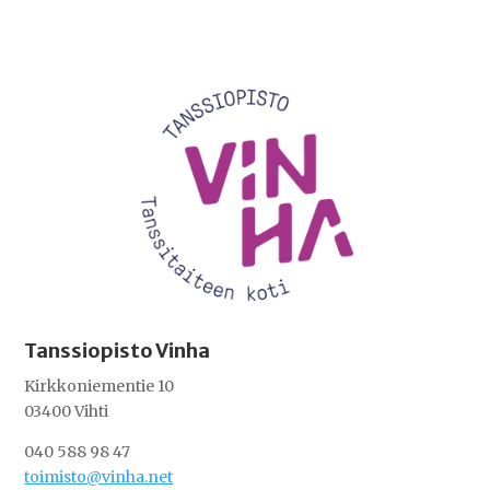
Videotoistin
Tanssiopisto Vinha
Kirkkoniementie 10
03400 Vihti
040 588 98 47
toimisto@vinha.net