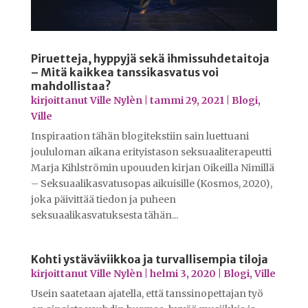
Piruetteja, hyppyjä sekä ihmissuhdetaitoja
– Mitä kaikkea tanssikasvatus voi
mahdollistaa?
kirjoittanut
Ville Nylèn
|
tammi 29, 2021
|
Blogi
,
Ville
Inspiraation tähän blogitekstiin sain luettuani
joululoman aikana erityistason seksuaaliterapeutti
Marja Kihlströmin upouuden kirjan Oikeilla Nimillä
– Seksuaalikasvatusopas aikuisille (Kosmos, 2020),
joka päivittää tiedon ja puheen
seksuaalikasvatuksesta tähän...
Kohti ystäväviikkoa ja turvallisempia tiloja
kirjoittanut
Ville Nylèn
|
helmi 3, 2020
|
Blogi
,
Ville
Usein saatetaan ajatella, että tanssinopettajan työ