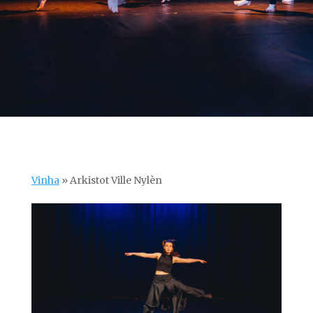
Vinha
»
Arkistot Ville Nylèn