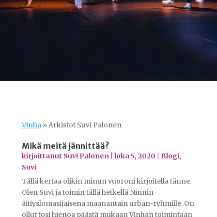
Vinha
»
Arkistot Suvi Palonen
Mikä meitä jännittää?
kirjoittanut
Suvi Palonen
|
loka 5, 2020
|
Blogi
,
Suvi
Tällä kertaa olikin minun vuoroni kirjoitella tänne.
Olen Suvi ja toimin tällä hetkellä Ninnin
äitiyslomasijaisena maanantain urban-ryhmille. On
ollut tosi hienoa päästä mukaan Vinhan toimintaan