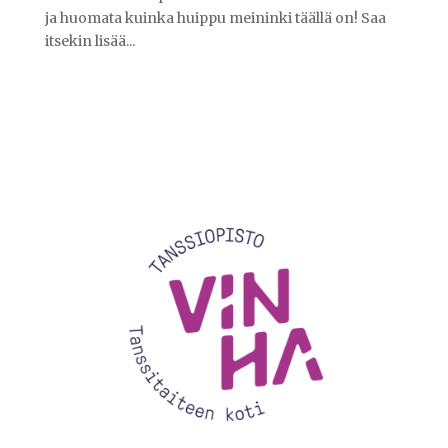
ja huomata kuinka huippu meininki täällä on! Saa
itsekin lisää...
Videotoistin