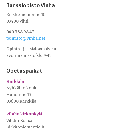
Tanssiopisto Vinha
Kirkkoniementie 10
03400 Vihti
040 588 98 47
toimisto@vinha.net
Opinto- ja asiakaspalvelu
avoinna ma-to klo 9-13
Opetuspaikat
Karkkila
Nyhkälän koulu
Huhdintie 13
03600 Karkkila
Vihdin kirkonkylä
Vihdin Kultsa
Kirkkoniementie 10