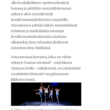
alle kouluikäisten opetusryhmieni
kanssa ja päädyin suunnittelemaan
syksyn alun tanssitunnit
kesälomamuistokuvien ympärille.
Huomenna selviää miten suunnitelmat
toimivat ja minkälaisia tansseja
kesälomamuistokuvista saadaan
aikaiseksi, kun ryhmäni aloittavat
tanssivuoden Siirilässä.
Seuraavassa kuvassa, joka on viime
syksyn Tanssi väreissä! –näytöksen
Sininen hetki –esityksestä, on mielestäni
onnistuttu hienosti vangitsemaan
liikkeen tuntu.