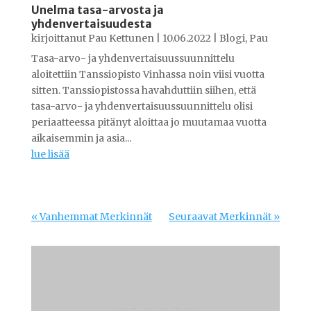
Unelma tasa-arvosta ja
yhdenvertaisuudesta
kirjoittanut
Pau Kettunen
|
10.06.2022
|
Blogi
,
Pau
Tasa-arvo- ja yhdenvertaisuussuunnittelu
aloitettiin Tanssiopisto Vinhassa noin viisi vuotta
sitten. Tanssiopistossa havahduttiin siihen, että
tasa-arvo- ja yhdenvertaisuussuunnittelu olisi
periaatteessa pitänyt aloittaa jo muutamaa vuotta
aikaisemmin ja asia...
lue lisää
« Vanhemmat Merkinnät
Seuraavat Merkinnät »