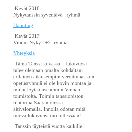
Kevät 2018
Nykytanssin syventävä –ryhmä
Haunting
Kevät 2017
Vihdin Nyky 1+2 -ryhmä
Yhteyksiä
Tämä Tanssi kuvassa! –lukuvuosi
tulee olemaan omalta kohdaltani
erilainen aikaisempiin verrattuna, kun
opetusryhmiä ei ole kovin montaa ja
minut löytää useammin Vinhan
toimistolta. Toimin tanssiopiston
rehtorina Saaran olessa
äitiyslomalla. Innolla odotan mitä
tuleva lukuvuosi tuo tullessaan!
Tanssin täyteistä vuotta kaikille!