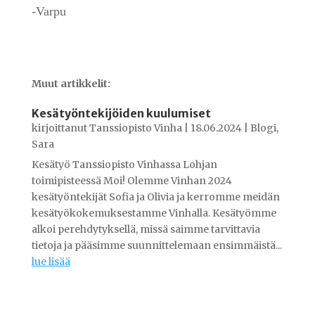
-Varpu
Muut artikkelit:
Kesätyöntekijöiden kuulumiset
kirjoittanut
Tanssiopisto Vinha
|
18.06.2024
|
Blogi
,
Sara
Kesätyö Tanssiopisto Vinhassa Lohjan
toimipisteessä Moi! Olemme Vinhan 2024
kesätyöntekijät Sofia ja Olivia ja kerromme meidän
kesätyökokemuksestamme Vinhalla. Kesätyömme
alkoi perehdytyksellä, missä saimme tarvittavia
tietoja ja pääsimme suunnittelemaan ensimmäistä...
lue lisää