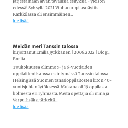
järjestämään aivan tavallisia esityksiä - yleisön
edessä! Syksyllä 2021 Vinhan oppilasnäytös
Karkkilassa oli ensimmäinen...
lue lisää
Meidän meri Tanssin talossa
kirjoittanut
Emilia Jyrkkänen
|
20.06.2022
|
Blogi
,
Emilia
Toukokuussa olimme 5- ja 6-vuotiaiden
oppilaitteni kanssa esiintymässä Tanssin talossa
Helsingissä Suomen tanssioppilaitosten liiton 40-
vuotisjuhlanäytöksessä. Mukana oli 19 oppilasta
kolmesta eri ryhmästä. Meitä opettajia oli minä ja
Varpu, lisäksi tärkeitä...
lue lisää