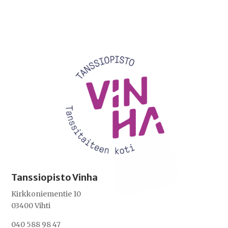
Videotoistin
Tanssiopisto Vinha
Kirkkoniementie 10
03400 Vihti
040 588 98 47