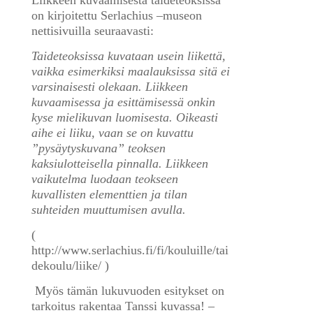
Liikkeen kuvaamisesta taideteoksissa
on kirjoitettu Serlachius –museon
nettisivuilla seuraavasti:
Taideteoksissa kuvataan usein liikettä,
vaikka esimerkiksi maalauksissa sitä ei
varsinaisesti olekaan. Liikkeen
kuvaamisessa ja esittämisessä onkin
kyse mielikuvan luomisesta. Oikeasti
aihe ei liiku, vaan se on kuvattu
”pysäytyskuvana” teoksen
kaksiulotteisella pinnalla. Liikkeen
vaikutelma luodaan teokseen
kuvallisten elementtien ja tilan
suhteiden muuttumisen avulla.
(
http://www.serlachius.fi/fi/kouluille/tai
dekoulu/liike/ )
Myös tämän lukuvuoden esitykset on
tarkoitus rakentaa Tanssi kuvassa! –