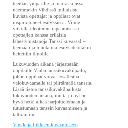
teeman ympärille ja marraskuussa
näemmekin Vihdissä millaisista
kuvista opettajat ja oppilaat ovat
inspiroituneet esityksissä. Viime
viikolla ideoimme tapaamisessa
opettajien kanssa erilaisia
lähestymistapoja Tanssi kuvassa! –
teemaan ja muutamia esitysideoitakin
heitettiin ilmoille.
Lukuvuoden aikana järjestetään
oppilaille Vinha tanssikuvakilpailu,
johon oppilaat voivat osallistua
valokuvaamalla tai piirtämällä tanssia.
Lisää tietoa tanssikuvakilpailusta
lukuvuoden aikana, mutta jo nyt on
hyvä hetki alkaa harjoittelemaan ja
tutustumaan tanssin kuvaamiseen ja
taltiointiin.
Vinkkejä liikkeen kuvaamiseen