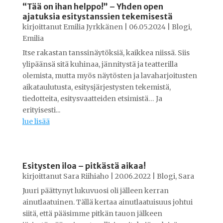
“Tää on ihan helppo!” – Yhden open
ajatuksia esitystanssien tekemisestä
kirjoittanut
Emilia Jyrkkänen
|
06.05.2024
|
Blogi
,
Emilia
Itse rakastan tanssinäytöksiä, kaikkea niissä. Siis
ylipäänsä sitä kuhinaa, jännitystä ja teatterilla
olemista, mutta myös näytösten ja lavaharjoitusten
aikataulutusta, esitysjärjestysten tekemistä,
tiedotteita, esitysvaatteiden etsimistä… Ja
erityisesti...
lue lisää
Esitysten iloa – pitkästä aikaa!
kirjoittanut
Sara Riihiaho
|
20.06.2022
|
Blogi
,
Sara
Juuri päättynyt lukuvuosi oli jälleen kerran
ainutlaatuinen. Tällä kertaa ainutlaatuisuus johtui
siitä, että pääsimme pitkän tauon jälkeen