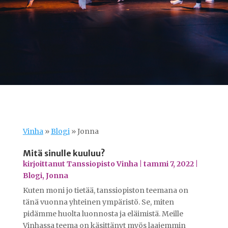
Vinha
»
Blogi
»
Jonna
Mitä sinulle kuuluu?
kirjoittanut
Tanssiopisto Vinha
|
tammi 7, 2022
|
Blogi
,
Jonna
Kuten moni jo tietää, tanssiopiston teemana on
tänä vuonna yhteinen ympäristö. Se, miten
pidämme huolta luonnosta ja eläimistä. Meille
Vinhassa teema on käsittänyt myös laajemmin