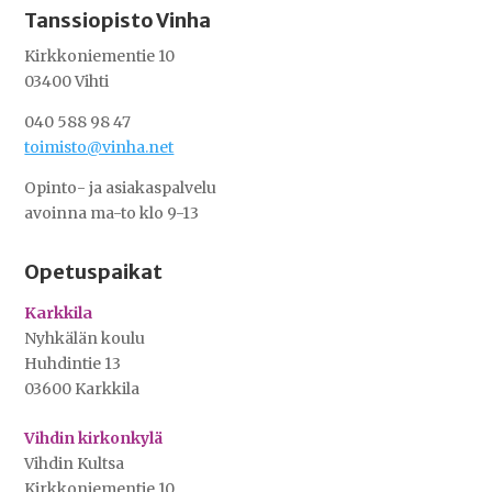
Tanssiopisto Vinha
Kirkkoniementie 10
03400 Vihti
040 588 98 47
toimisto@vinha.net
Opinto- ja asiakaspalvelu
avoinna ma-to klo 9-13
Opetuspaikat
Karkkila
Nyhkälän koulu
Huhdintie 13
03600 Karkkila
Vihdin kirkonkylä
Vihdin Kultsa
Kirkkoniementie 10