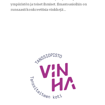
ympäristön ja toiset ihmiset. Ilmastoasioihin on
runsaasti konkreettisia vinkkejä:...
Videotoistin