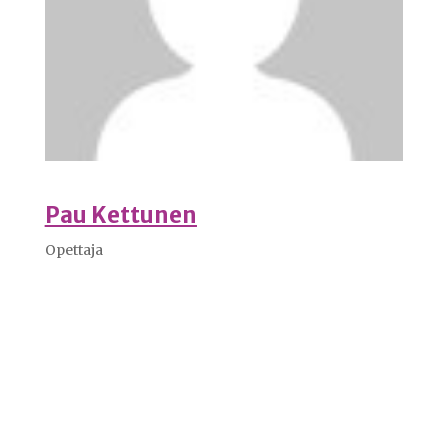
Pau Kettunen
Opettaja
Videotoistin