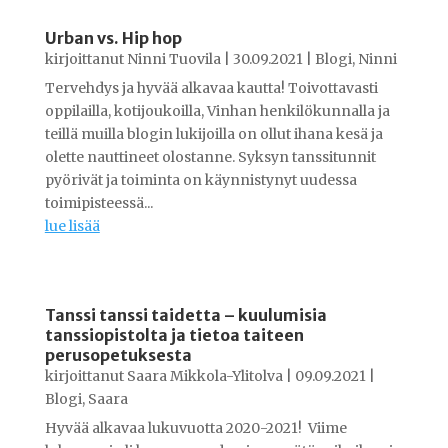
Urban vs. Hip hop
kirjoittanut
Ninni Tuovila
|
30.09.2021
|
Blogi
,
Ninni
Tervehdys ja hyvää alkavaa kautta! Toivottavasti
oppilailla, kotijoukoilla, Vinhan henkilökunnalla ja
teillä muilla blogin lukijoilla on ollut ihana kesä ja
olette nauttineet olostanne. Syksyn tanssitunnit
pyörivät ja toiminta on käynnistynyt uudessa
toimipisteessä...
lue lisää
Tanssi tanssi taidetta – kuulumisia
tanssiopistolta ja tietoa taiteen
perusopetuksesta
kirjoittanut
Saara Mikkola-Ylitolva
|
09.09.2021
|
Blogi
,
Saara
Hyvää alkavaa lukuvuotta 2020-2021! Viime