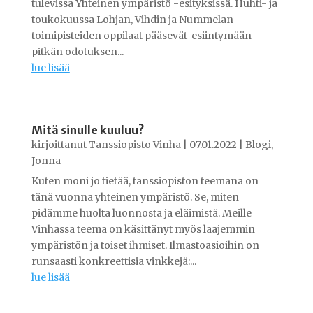
tulevissa Yhteinen ympäristö -esityksissä. Huhti- ja
toukokuussa Lohjan, Vihdin ja Nummelan
toimipisteiden oppilaat pääsevät esiintymään
pitkän odotuksen...
lue lisää
Mitä sinulle kuuluu?
kirjoittanut
Tanssiopisto Vinha
|
07.01.2022
|
Blogi
,
Jonna
Kuten moni jo tietää, tanssiopiston teemana on
tänä vuonna yhteinen ympäristö. Se, miten
pidämme huolta luonnosta ja eläimistä. Meille
Vinhassa teema on käsittänyt myös laajemmin
ympäristön ja toiset ihmiset. Ilmastoasioihin on
runsaasti konkreettisia vinkkejä:...
lue lisää