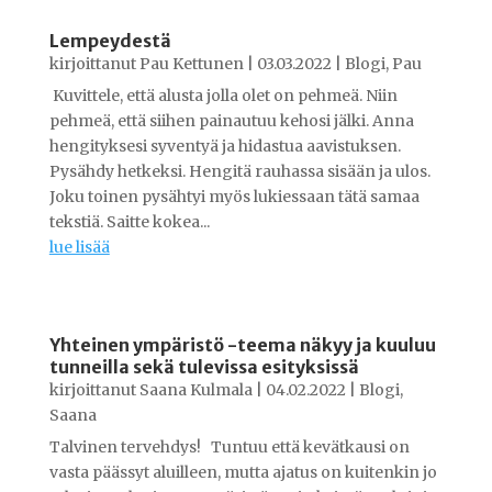
Lempeydestä
kirjoittanut
Pau Kettunen
|
03.03.2022
|
Blogi
,
Pau
Kuvittele, että alusta jolla olet on pehmeä. Niin
pehmeä, että siihen painautuu kehosi jälki. Anna
hengityksesi syventyä ja hidastua aavistuksen.
Pysähdy hetkeksi. Hengitä rauhassa sisään ja ulos.
Joku toinen pysähtyi myös lukiessaan tätä samaa
tekstiä. Saitte kokea...
lue lisää
Yhteinen ympäristö -teema näkyy ja kuuluu
tunneilla sekä tulevissa esityksissä
kirjoittanut
Saana Kulmala
|
04.02.2022
|
Blogi
,
Saana
Talvinen tervehdys! Tuntuu että kevätkausi on
vasta päässyt aluilleen, mutta ajatus on kuitenkin jo