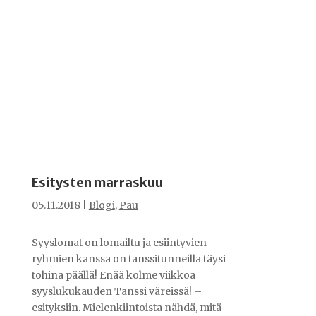
Esitysten marraskuu
05.11.2018
|
Blogi
,
Pau
Syyslomat on lomailtu ja esiintyvien
ryhmien kanssa on tanssitunneilla täysi
tohina päällä! Enää kolme viikkoa
syyslukukauden Tanssi väreissä! –
esityksiin. Mielenkiintoista nähdä, mitä