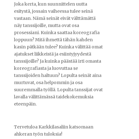
Joka kerta, kun suunnittelen uutta
esitystä, jossain vaiheessa tulee seinä
vastaan. Nämä seinät eivät välttämättä
näy tanssijoille, mutta ovat osa
prosessiani. Kuinka saattaa koreografia
loppuun? Mitä ihmettä tähän kahden
kasin pätkään tulee? Kuinka välittää omat
ajatukset liikkeistä ja esiintyjyydestä
tanssijoille? Ja kuinka päästää irti omasta
koreografiasta ja luovuttaa se
tanssijoiden haltuun? Lopulta seinät aina
murtuvat, osa helpommin ja osa
suuremmalla työllä. Lopulta tanssijat ovat
lavalla välittämässä taidekokemuksia
eteenpäin.
Tervetuloa Karkkilasaliin katsomaan
ahkeran työn tuloksia!