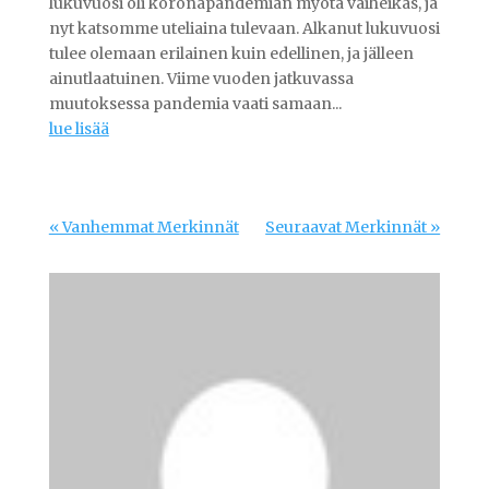
lukuvuosi oli koronapandemian myötä vaiheikas, ja
nyt katsomme uteliaina tulevaan. Alkanut lukuvuosi
tulee olemaan erilainen kuin edellinen, ja jälleen
ainutlaatuinen. Viime vuoden jatkuvassa
muutoksessa pandemia vaati samaan...
lue lisää
« Vanhemmat Merkinnät
Seuraavat Merkinnät »