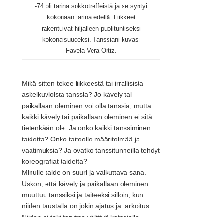
-74 oli tarina sokkotreffeistä ja se syntyi
kokonaan tarina edellä. Liikkeet
rakentuivat hiljalleen puolituntiseksi
kokonaisuudeksi. Tanssiani kuvasi
Favela Vera Ortiz.
Mikä sitten tekee liikkeestä tai irrallisista
askelkuvioista tanssia? Jo kävely tai
paikallaan oleminen voi olla tanssia, mutta
kaikki kävely tai paikallaan oleminen ei sitä
tietenkään ole. Ja onko kaikki tanssiminen
taidetta? Onko taiteelle määritelmää ja
vaatimuksia? Ja ovatko tanssitunneilla tehdyt
koreografiat taidetta?
Minulle taide on suuri ja vaikuttava sana.
Uskon, että kävely ja paikallaan oleminen
muuttuu tanssiksi ja taiteeksi silloin, kun
niiden taustalla on jokin ajatus ja tarkoitus.