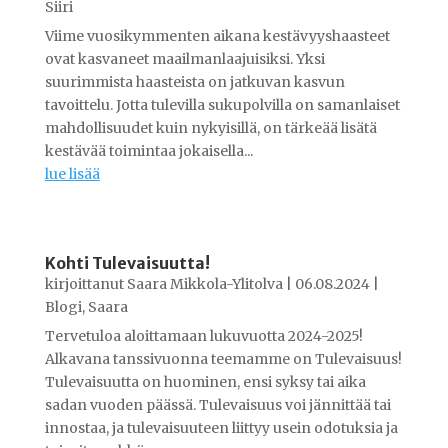
Siiri
Viime vuosikymmenten aikana kestävyyshaasteet
ovat kasvaneet maailmanlaajuisiksi. Yksi
suurimmista haasteista on jatkuvan kasvun
tavoittelu. Jotta tulevilla sukupolvilla on samanlaiset
mahdollisuudet kuin nykyisillä, on tärkeää lisätä
kestävää toimintaa jokaisella...
lue lisää
Kohti Tulevaisuutta!
kirjoittanut
Saara Mikkola-Ylitolva
|
06.08.2024
|
Blogi
,
Saara
Tervetuloa aloittamaan lukuvuotta 2024-2025!
Alkavana tanssivuonna teemamme on Tulevaisuus!
Tulevaisuutta on huominen, ensi syksy tai aika
sadan vuoden päässä. Tulevaisuus voi jännittää tai
innostaa, ja tulevaisuuteen liittyy usein odotuksia ja