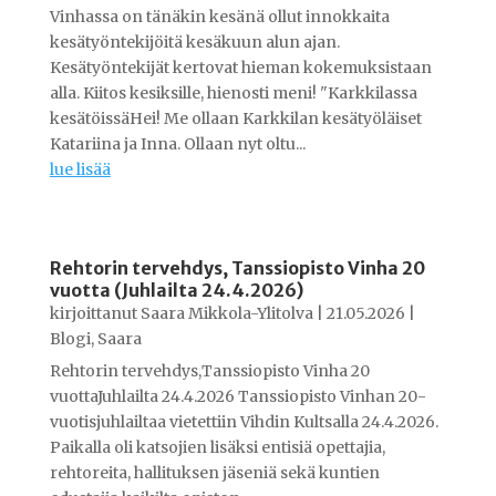
Vinhassa on tänäkin kesänä ollut innokkaita
kesätyöntekijöitä kesäkuun alun ajan.
Kesätyöntekijät kertovat hieman kokemuksistaan
alla. Kiitos kesiksille, hienosti meni! "Karkkilassa
kesätöissäHei! Me ollaan Karkkilan kesätyöläiset
Katariina ja Inna. Ollaan nyt oltu...
lue lisää
Rehtorin tervehdys, Tanssiopisto Vinha 20
vuotta (Juhlailta 24.4.2026)
kirjoittanut
Saara Mikkola-Ylitolva
|
21.05.2026
|
Blogi
,
Saara
Rehtorin tervehdys,Tanssiopisto Vinha 20
vuottaJuhlailta 24.4.2026 Tanssiopisto Vinhan 20-
vuotisjuhlailtaa vietettiin Vihdin Kultsalla 24.4.2026.
Paikalla oli katsojien lisäksi entisiä opettajia,
rehtoreita, hallituksen jäseniä sekä kuntien