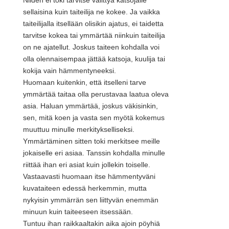
Niiden ei toki tarvitse välittyä katsojalle
sellaisina kuin taiteilija ne kokee. Ja vaikka
taiteilijalla itsellään olisikin ajatus, ei taidetta
tarvitse kokea tai ymmärtää niinkuin taiteilija
on ne ajatellut. Joskus taiteen kohdalla voi
olla olennaisempaa jättää katsoja, kuulija tai
kokija vain hämmentyneeksi.
Huomaan kuitenkin, että itselleni tarve
ymmärtää taitaa olla perustavaa laatua oleva
asia. Haluan ymmärtää, joskus väkisinkin,
sen, mitä koen ja vasta sen myötä kokemus
muuttuu minulle merkitykselliseksi.
Ymmärtäminen sitten toki merkitsee meille
jokaiselle eri asiaa. Tanssin kohdalla minulle
riittää ihan eri asiat kuin jollekin toiselle.
Vastaavasti huomaan itse hämmentyväni
kuvataiteen edessä herkemmin, mutta
nykyisin ymmärrän sen liittyvän enemmän
minuun kuin taiteeseen itsessään.
Tuntuu ihan raikkaaltakin aika ajoin pöyhiä