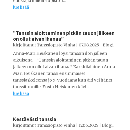
edustajia kaikilta opiston...
lue lisää
“Tanssin aloittaminen pitkän tauon jälkeen
on ollut aivan ihanaa”
kirjoittanut
Tanssiopisto Vinha
|
07.08.2025
|
Blogi
Anna-Mari Heiskanen löysi tanssin ilon jälleen
aikuisena - “Tanssin aloittaminen pitkän tauon
jälkeen on ollut aivan ihanaa” Karkkilalainen Anna-
Mari Heiskanen tanssi ensimmäiset
tanssiaskeleensa jo 5-vuotiaana kun äiti vei hänet
tanssitunnille. Ensin Heiskanen kävi...
lue lisää
Kestävästi tanssia
kirjoittanut
Tanssiopisto Vinha
|
17.06.2025
|
Blogi
,