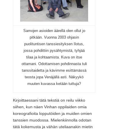
Samojen asioiden äärellä olen ollut jo
pitkään. Vuonna 2003 ohjasin
puolituntisen tanssiesityksen Ilotus,
jossa pohdittiin pysähtymistä, tyhjää
tilaa ja kohtaamista. Kuva on itse
ottamani. Odottamisen pohdinnasta tuli
tanssitaidetta ja kävimme esittämässä
teosta jopa Venäjällä asti. Näkyykö
muuten kuvassa ketään tuttuja?
Kirjoittaessani tätä tekstiä on reilu viikko
siihen, kun näen Vinhan oppilaiden omia
koreografioita lopputöiden ja muiden omien
tanssien muodossa. Mielenkiinnolla odotan
tätä kokemusta ja vähän uteliaanakin mietin