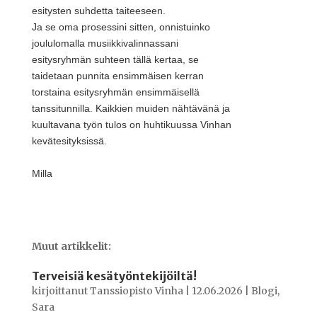
esitysten suhdetta taiteeseen.
Ja se oma prosessini sitten, onnistuinko
joululomalla musiikkivalinnassani
esitysryhmän suhteen tällä kertaa, se
taidetaan punnita ensimmäisen kerran
torstaina esitysryhmän ensimmäisellä
tanssitunnilla. Kaikkien muiden nähtävänä ja
kuultavana työn tulos on huhtikuussa Vinhan
kevätesityksissä.
Milla
Muut artikkelit:
Terveisiä kesätyöntekijöiltä!
kirjoittanut
Tanssiopisto Vinha
|
12.06.2026
|
Blogi
,
Sara