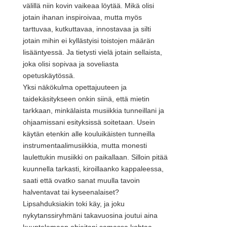
välillä niin kovin vaikeaa löytää. Mikä olisi
jotain ihanan inspiroivaa, mutta myös
tarttuvaa, kutkuttavaa, innostavaa ja silti
jotain mihin ei kyllästyisi toistojen määrän
lisääntyessä. Ja tietysti vielä jotain sellaista,
joka olisi sopivaa ja soveliasta
opetuskäytössä.
Yksi näkökulma opettajuuteen ja
taidekäsitykseen onkin siinä, että mietin
tarkkaan, minkälaista musiikkia tunneillani ja
ohjaamissani esityksissä soitetaan. Usein
käytän etenkin alle kouluikäisten tunneilla
instrumentaalimusiikkia, mutta monesti
laulettukin musiikki on paikallaan. Silloin pitää
kuunnella tarkasti, kiroillaanko kappaleessa,
saati että ovatko sanat muulla tavoin
halventavat tai kyseenalaiset?
Lipsahduksiakin toki käy, ja joku
nykytanssiryhmäni takavuosina joutui aina