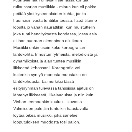
kuuntelemaan ohjeitani samassa kohtaa
rullaussarjan musiikkia - minun kun oli pakko
peittää yksi kyseenalainen kohta, jonka
huomasin vasta tuntitilanteessa. Itseä tilanne
lopulta jo vähän naurattikin, kun muistuttelin
joka tunti hengityksestä kohdassa, jossa asia
ei ihan suoraan olennainen ollutkaan.
Musiikki onkin usein koko koreografian
lähtökohta. Innostun rytmeistä, melodioista ja
dynamiikoista ja alan tuntea musiikin
liikkeenä kehossani. Koreografia voi
kuitenkin syntyä monesta muustakin eri
lähtökohdasta. Esimerkiksi tässä
esitysryhmän tulevassa tanssissa ajatus on
lähtenyt liikkeestä, liikelaaduista ja niin kuin
Vinhan teemaankin kuuluu – kuvasta.
Valmiiseen palettiin tuntuikin haastavalta
löytää oikea musiikki, joka sanelee
lopputuloksen muodosta tosi paljon.