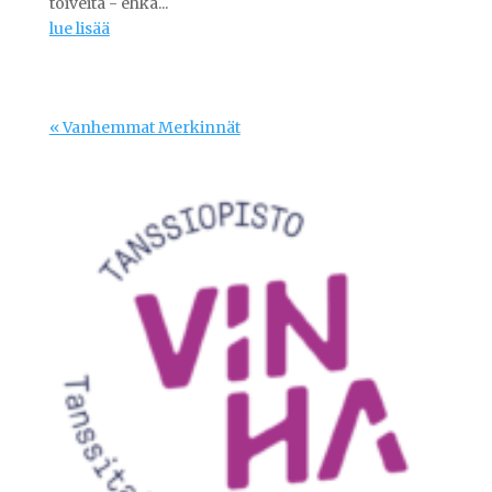
toiveita - ehkä...
lue lisää
« Vanhemmat Merkinnät