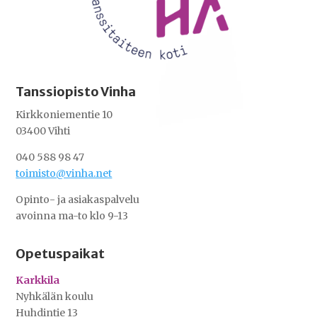
Tanssiopisto Vinha
Kirkkoniementie 10
03400 Vihti
040 588 98 47
toimisto@vinha.net
Opinto- ja asiakaspalvelu
avoinna ma-to klo 9-13
Opetuspaikat
Karkkila
Nyhkälän koulu
Huhdintie 13