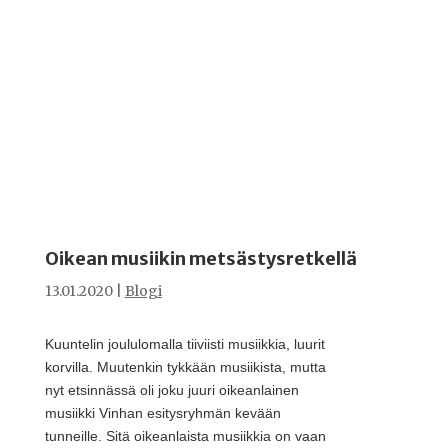
Oikean musiikin metsästysretkellä
13.01.2020
|
Blogi
Kuuntelin joululomalla tiiviisti musiikkia, luurit
korvilla. Muutenkin tykkään musiikista, mutta
nyt etsinnässä oli joku juuri oikeanlainen
musiikki Vinhan esitysryhmän kevään
tunneille. Sitä oikeanlaista musiikkia on vaan