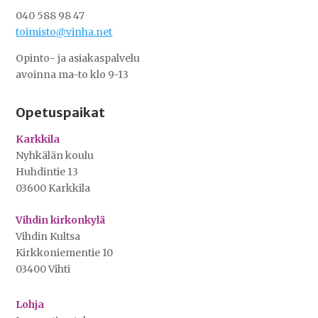
040 588 98 47
toimisto@vinha.net
Opinto- ja asiakaspalvelu
avoinna ma-to klo 9-13
Opetuspaikat
Karkkila
Nyhkälän koulu
Huhdintie 13
03600 Karkkila
Vihdin kirkonkylä
Vihdin Kultsa
Kirkkoniementie 10
03400 Vihti
Lohja