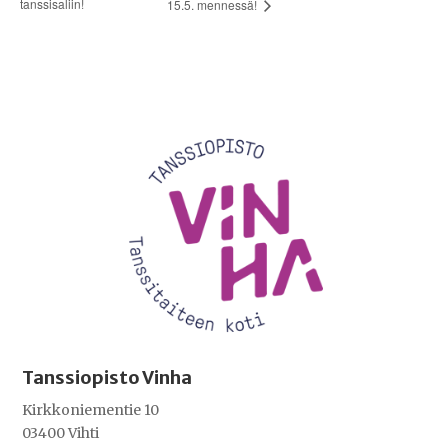
tanssisaliin!
15.5. mennessä!
Videotoistin
Tanssiopisto Vinha
Kirkkoniementie 10
03400 Vihti