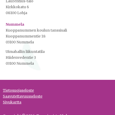
Laurentius-talo
Kirkkokatu 6
08100 Lohja
Nummela
Kuoppanummen koulun tanssisali
Kuoppanummentie 18
03100 Nummela
Uimahallin liikuntatila
Hiidenvedentie 3
03100 Nummela
Tietosuojaseloste
Saavutettavuusseloste
Sivukartta