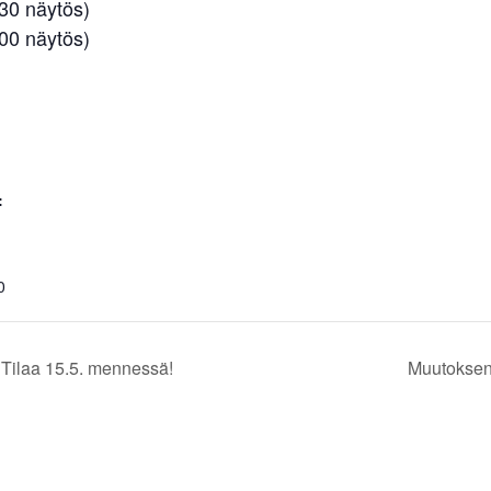
.30 näytös)
.00 näytös)
:
0
ilaa 15.5. mennessä!
Muutoksen 