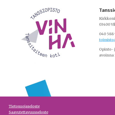
Tanssi
Kirkkoni
03400 Vi
040 588 
toimisto
Opinto- 
avoinna 
Tietosuojaseloste
Saavutettavuusseloste