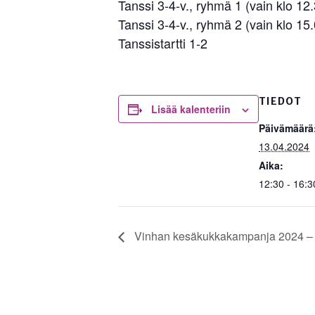
Tanssi 3-4-v., ryhmä 1 (vain klo 12
Tanssi 3-4-v., ryhmä 2 (vain klo 15
Tanssistartti 1-2
TIEDOT
Lisää kalenteriin
Päivämäärä
13.04.2024
Aika:
12:30 - 16:3
Vinhan kesäkukkakampanja 2024 – T
Videotoistin