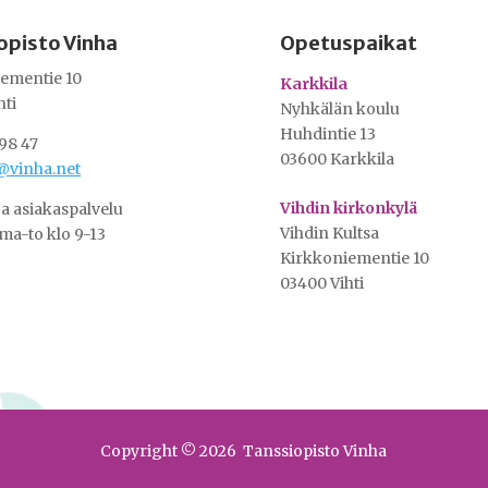
opisto Vinha
Opetuspaikat
ementie 10
Karkkila
hti
Nyhkälän koulu
Huhdintie 13
98 47
03600 Karkkila
@vinha.net
Vihdin kirkonkylä
ja asiakaspalvelu
Vihdin Kultsa
ma-to klo 9-13
Kirkkoniementie 10
03400 Vihti
Copyright © 2026 Tanssiopisto Vinha