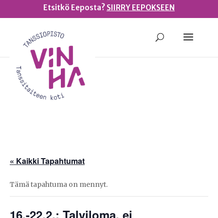
Etsitkö Eeposta?
SIIRRY EEPOKSEEN
« Kaikki Tapahtumat
Tämä tapahtuma on mennyt.
16.-22.2.: Talviloma, ei