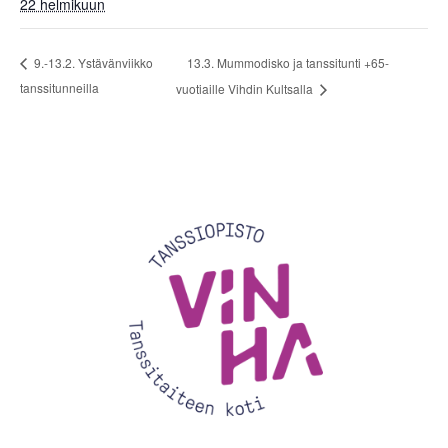
22 helmikuun
13.3. Mummodisko ja tanssitunti +65-
9.-13.2. Ystävänviikko
tanssitunneilla
vuotiaille Vihdin Kultsalla
Videotoistin