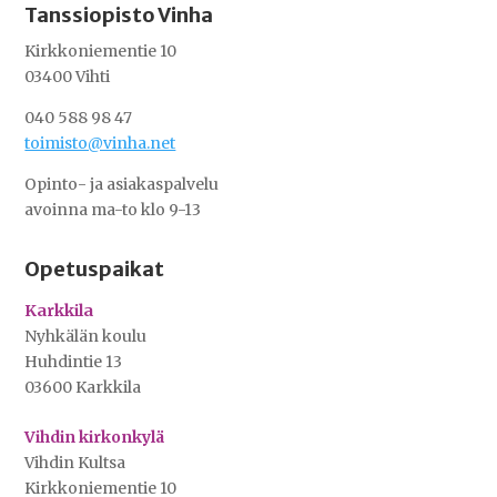
Tanssiopisto Vinha
Kirkkoniementie 10
03400 Vihti
040 588 98 47
toimisto@vinha.net
Opinto- ja asiakaspalvelu
avoinna ma-to klo 9-13
Opetuspaikat
Karkkila
Nyhkälän koulu
Huhdintie 13
03600 Karkkila
Vihdin kirkonkylä
Vihdin Kultsa
Kirkkoniementie 10