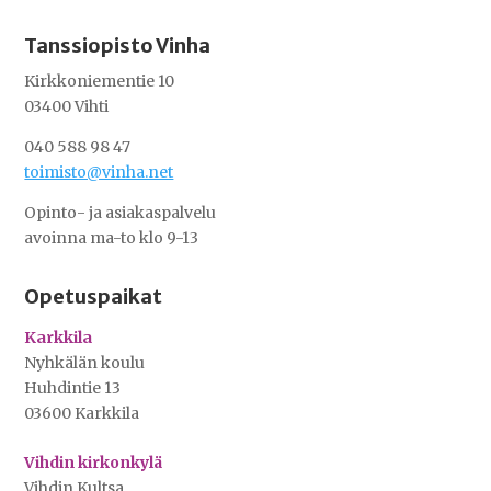
Tanssiopisto Vinha
Kirkkoniementie 10
03400 Vihti
040 588 98 47
toimisto@vinha.net
Opinto- ja asiakaspalvelu
avoinna ma-to klo 9-13
Opetuspaikat
Karkkila
Nyhkälän koulu
Huhdintie 13
03600 Karkkila
Vihdin kirkonkylä
Vihdin Kultsa