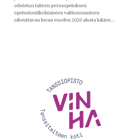
odotetun taiteen perusopetuksen
opetustuntikohtaiseen valtionosuuteen
oikeuttavan luvan vuoden 2020 alusta lukien....
Videotoistin