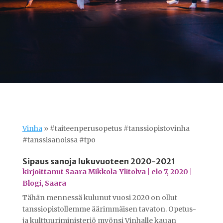
Vinha
»
#taiteenperusopetus #tanssiopistovinha
#tanssisanoissa #tpo
Sipaus sanoja lukuvuoteen 2020-2021
kirjoittanut
Saara Mikkola-Ylitolva
|
elo 7, 2020
|
Blogi
,
Saara
Tähän mennessä kulunut vuosi 2020 on ollut
tanssiopistollemme äärimmäisen tavaton. Opetus-
ja kulttuuriministeriö myönsi Vinhalle kauan