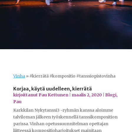
Vinha
»
#kierrätä #kompositio #tanssiopistovinha
Korjaa, käytä uudelleen, kierrätä
kirjoittanut
Pau Kettunen
|
maalis 2, 2020
|
Blogi
,
Pau
Karkkilan Nykytanssi3 -ryhmän kanssa aloimme
talviloman jälkeen työskennellä tanssikomposition
parissa. Vinhan opetussuunnitelman opettajan
liitteessä kompositioharjoitukset mainitaan