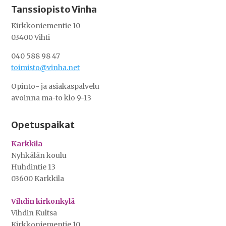
Tanssiopisto Vinha
Kirkkoniementie 10
03400 Vihti
040 588 98 47
toimisto@vinha.net
Opinto- ja asiakaspalvelu
avoinna ma-to klo 9-13
Opetuspaikat
Karkkila
Nyhkälän koulu
Huhdintie 13
03600 Karkkila
Vihdin kirkonkylä
Vihdin Kultsa
Kirkkoniementie 10