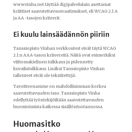
www.vinha.net täyttää digipalvelulain asettamat
kriittiset saavutettavuusvaatimukset, eli WCAG 2.1 A
ja AA -tasojen kriteerit.
Ei kuulu lainsäädännön piiriin
Tanssiopisto Vinhan verkkosivut eivät täytä WCAG
2.1:n AAA-tason kriteereitä. Näitä ovat esimerkiksi
viittomakielinen tulkkaus ja pidennetty
kuvailutulkkaus. Lisäksi Tanssiopisto Vinhan
tallenteet eivät ole tekstitettyjä.
Tavoitteenamme on mahdollisimman korkea
saavutettavuuden taso. Tanssiopisto Vinha
edellyttää työntekijöiltään saavutettavuuden
huomioimista kaikessa sisällöntuotannossa.
Huomasitko