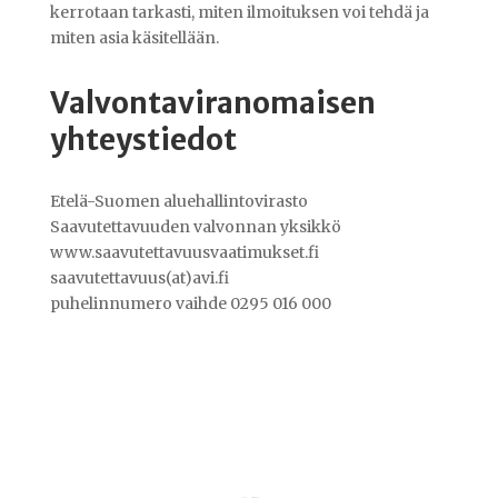
kerrotaan tarkasti, miten ilmoituksen voi tehdä ja
miten asia käsitellään.
Valvontaviranomaisen
yhteystiedot
Etelä-Suomen aluehallintovirasto
Saavutettavuuden valvonnan yksikkö
www.saavutettavuusvaatimukset.fi
saavutettavuus(at)avi.fi
puhelinnumero vaihde 0295 016 000
Videotoistin