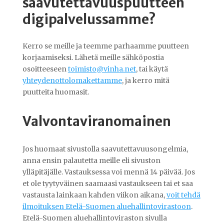
saavutettavuuspuutteen
digipalvelussamme?
Kerro se meille ja teemme parhaamme puutteen
korjaamiseksi. Lähetä meille sähköpostia
osoitteeseen
toimisto@vinha.net
, tai käytä
yhteydenottolomakettamme
, ja kerro mitä
puutteita huomasit.
Valvontaviranomainen
Jos huomaat sivustolla saavutettavuusongelmia,
anna ensin palautetta meille eli sivuston
ylläpitäjälle. Vastauksessa voi mennä 14 päivää. Jos
et ole tyytyväinen saamaasi vastaukseen tai et saa
vastausta lainkaan kahden viikon aikana,
voit tehdä
ilmoituksen Etelä-Suomen aluehallintovirastoon
.
Etelä-Suomen aluehallintoviraston sivulla