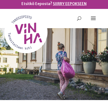
Etsitkö Eeposta?
SIIRRY EEPOKSEEN