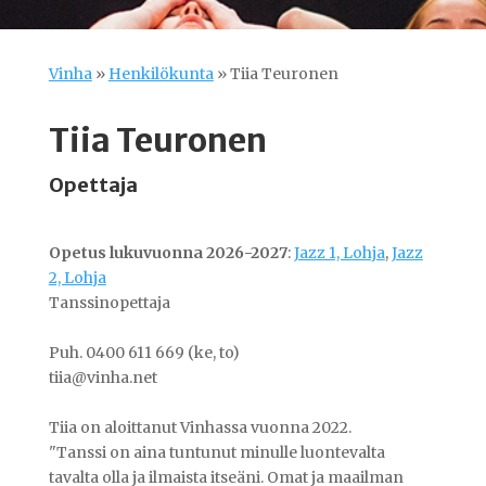
Vinha
»
Henkilökunta
»
Tiia Teuronen
Tiia Teuronen
Opettaja
Opetus lukuvuonna 2026-2027
:
Jazz 1, Lohja
,
Jazz
2, Lohja
Tanssinopettaja
Puh. 0400 611 669 (ke, to)
tiia@vinha.net
Tiia on aloittanut Vinhassa vuonna 2022.
"Tanssi on aina tuntunut minulle luontevalta
tavalta olla ja ilmaista itseäni. Omat ja maailman