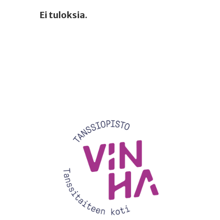
Ei tuloksia.
Videotoistin