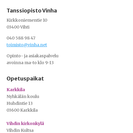
Tanssiopisto Vinha
Kirkkoniementie 10
03400 Vihti
040 588 98 47
toimisto@vinha.net
Opinto- ja asiakaspalvelu
avoinna ma-to klo 9-13
Opetuspaikat
Karkkila
Nyhkälän koulu
Huhdintie 13
03600 Karkkila
Vihdin kirkonkylä
Vihdin Kultsa