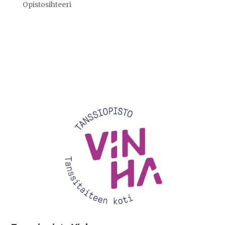
Opistosihteeri
Videotoistin