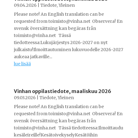
09.04.2026
|
Tiedote
,
Yleinen
Please note! An English translation can be
requested from toimisto@vinha.net Observera! En
svensk översättning kan begäras från
toimisto@vinha.net Tässä
tiedotteessa:Lukujärjestys 2026-2027 on nyt
julkaistu!Ilmoittautuminen lukuvuodelle 2026-2027
aukeaa jatkaville...
lue lisää
Vinhan oppilastiedote, maaliskuu 2026
09.03.2026
|
Tiedote
,
Yleinen
Please note! An English translation can be
requested from toimisto@vinha.net Observera! En
svensk översättning kan begäras från
toimisto@vinha.net Tässä tiedotteessa:Ilmoittaudu
kesäleireille!KesätoivekyselyKesätöihin