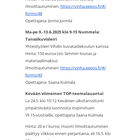
Ilmoittautuminen:
https://vinha.eepos.fi/#/
forms/48
Opettajana: Jonna Junnila
Ma-pe 9.-13.6.2025 klo 9-15 Nummela:
Tanssikuvisleiri
Yhteistyöleiri Vihdin kuvataidekoulun kanssa
Hinta: 150 euroa (sis. lämmin lounas ja
materiaalimaksu)
Ilmoittautuminen:
https://vinha.eepos.fi/#/
forms/49
Opettajana: Saana Kulmala
Kevään viimeinen TOP-teemalauantai
La 24.5. klo 10-12 Keväinen ulkotanssitunti
ympäröivästä luonnosta inspiroituen
Yli 15-vuotiaille, opettajana Saana Kulmala
Hinta: 20 e / kurssi. Huom! Ilmoittautuminen
päättyy viikkoa ennen perjantaina, eli 16.5. klo