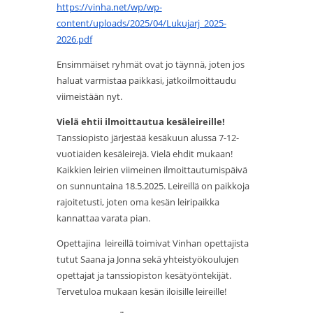
https://vinha.net/wp/wp-
content/uploads/2025/04/
Lukujarj_2025-
2026.pdf
Ensimmäiset ryhmät ovat jo täynnä, joten jos
haluat varmistaa paikkasi, jatkoilmoittaudu
viimeistään nyt.
Vielä ehtii ilmoittautua kesäleireille!
Tanssiopisto järjestää kesäkuun alussa 7-12-
vuotiaiden kesäleirejä. Vielä ehdit mukaan!
Kaikkien leirien viimeinen ilmoittautumispäivä
on sunnuntaina 18.5.2025. Leireillä on paikkoja
rajoitetusti, joten oma kesän leiripaikka
kannattaa varata pian.
Opettajina leireillä toimivat Vinhan opettajista
tutut Saana ja Jonna sekä yhteistyökoulujen
opettajat ja tanssiopiston kesätyöntekijät.
Tervetuloa mukaan kesän iloisille leireille!