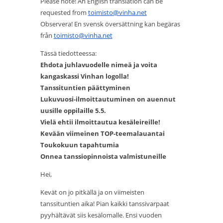
Please note! An English translation can be
requested from
toimisto@vinha.net
Observera! En svensk översättning kan begäras
från
toimisto@vinha.net
Tässä tiedotteessa:
Ehdota juhlavuodelle nimeä ja voita
kangaskassi Vinhan logolla!
Tanssituntien päättyminen
Lukuvuosi-ilmoittautuminen on auennut
uusille oppilaille 5.5.
Vielä ehtii ilmoittautua kesäleireille!
Kevään viimeinen TOP-teemalauantai
Toukokuun tapahtumia
Onnea tanssiopinnoista valmistuneille
Hei,
Kevät on jo pitkällä ja on viimeisten
tanssituntien aika! Pian kaikki tanssivarpaat
pyyhältävät siis kesälomalle. Ensi vuoden