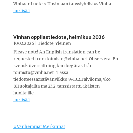
VinhaanLuoteis-Uusimaan tanssiyhdistys Vinha...
lue lisää
Vinhan oppilastiedote, helmikuu 2026
10.02.2026
|
Tiedote
,
Yleinen
Please note! An English translation can be
requested from toimisto@vinha.net Observera! En
svensk översättning kan begäras från
toimisto@vinha.net Tässä
tiedotteessa:Ystävänviikko 9.-13.2.Talviloma, vko
8Huoltajailta ma 23.2. tanssistartti-ikäisten
huoltajille...
lue lisää
« Vanhemmat Merkinnät