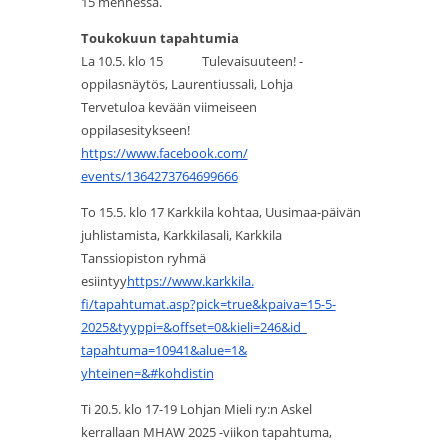
15 mennessä.
Toukokuun tapahtumia
La 10.5. klo 15 Tulevaisuuteen! -
oppilasnäytös, Laurentiussali, Lohja
Tervetuloa kevään viimeiseen
oppilasesitykseen!
https://www.facebook.com/
events/1364273764699666
To 15.5. klo 17 Karkkila kohtaa, Uusimaa-päivän
juhlistamista, Karkkilasali, Karkkila
Tanssiopiston ryhmä
esiintyy
https://www.karkkila.
fi/tapahtumat.asp?pick=true&
kpaiva=15-5-
2025&tyyppi=&
offset=0&kieli=246&id_
tapahtuma=10941&alue=1&
yhteinen=&#kohdistin
Ti 20.5. klo 17-19 Lohjan Mieli ry:n Askel
kerrallaan MHAW 2025 -viikon tapahtuma,