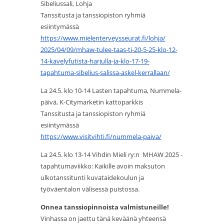
Sibeliussali, Lohja
Tanssitusta ja tanssiopiston ryhmiä
esiintymässä
https://www.
mielenterveysseurat.fi/lohja/
2025/04/09/mhaw-tulee-taas-ti-
20-5-25-klo-12-
14-
kavelyfutista-harjulla-ja-klo-
17-19-
tapahtuma-sibelius-
salissa-askel-kerrallaan/
La 24.5. klo 10-14 Lasten tapahtuma, Nummela-
päivä, K-Citymarketin kattoparkkis
Tanssitusta ja tanssiopiston ryhmiä
esiintymässä
https://www.visitvihti.fi/
nummela-paiva/
La 24.5. klo 13-14 Vihdin Mieli ry:n MHAW 2025 -
tapahtumaviikko: Kaikille avoin maksuton
ulkotanssitunti kuvataidekoulun ja
työväentalon välisessä puistossa.
Onnea tanssiopinnoista valmistuneille!
Vinhassa on jaettu tänä keväänä yhteensä