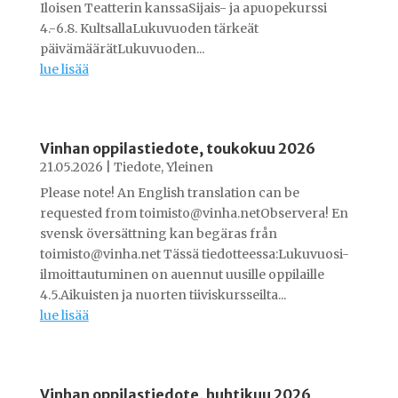
Iloisen Teatterin kanssaSijais- ja apuopekurssi
4.-6.8. KultsallaLukuvuoden tärkeät
päivämäärätLukuvuoden...
lue lisää
Vinhan oppilastiedote, toukokuu 2026
21.05.2026
|
Tiedote
,
Yleinen
Please note! An English translation can be
requested from toimisto@vinha.netObservera! En
svensk översättning kan begäras från
toimisto@vinha.net Tässä tiedotteessa:Lukuvuosi-
ilmoittautuminen on auennut uusille oppilaille
4.5.Aikuisten ja nuorten tiiviskursseilta...
lue lisää
Vinhan oppilastiedote, huhtikuu 2026