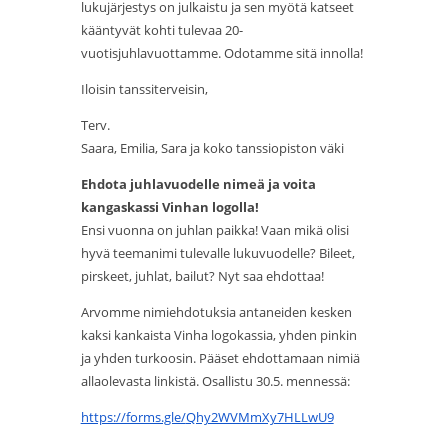
lukujärjestys on julkaistu ja sen myötä katseet
kääntyvät kohti tulevaa 20-
vuotisjuhlavuottamme. Odotamme sitä innolla!
Iloisin tanssiterveisin,
Terv.
Saara, Emilia, Sara ja koko tanssiopiston väki
Ehdota juhlavuodelle nimeä ja voita
kangaskassi Vinhan logolla!
Ensi vuonna on juhlan paikka! Vaan mikä olisi
hyvä teemanimi tulevalle lukuvuodelle? Bileet,
pirskeet, juhlat, bailut? Nyt saa ehdottaa!
Arvomme nimiehdotuksia antaneiden kesken
kaksi kankaista Vinha logokassia, yhden pinkin
ja yhden turkoosin. Pääset ehdottamaan nimiä
allaolevasta linkistä. Osallistu 30.5. mennessä:
https://forms.gle/
Qhy2WVMmXy7HLLwU9