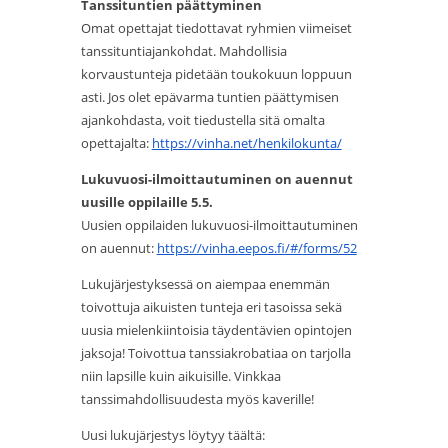
Tanssituntien päättyminen
Omat opettajat tiedottavat ryhmien viimeiset
tanssituntiajankohdat. Mahdollisia
korvaustunteja pidetään toukokuun loppuun
asti. Jos olet epävarma tuntien päättymisen
ajankohdasta, voit tiedustella sitä omalta
opettajalta:
https://vinha.net/
henkilokunta/
Lukuvuosi-ilmoittautuminen on auennut
uusille oppilaille 5.5.
Uusien oppilaiden lukuvuosi-ilmoittautuminen
on auennut:
https://vinha.eepos.fi/#/
forms/52
Lukujärjestyksessä on aiempaa enemmän
toivottuja aikuisten tunteja eri tasoissa sekä
uusia mielenkiintoisia täydentävien opintojen
jaksoja! Toivottua tanssiakrobatiaa on tarjolla
niin lapsille kuin aikuisille. Vinkkaa
tanssimahdollisuudesta myös kaverille!
Uusi lukujärjestys löytyy täältä: