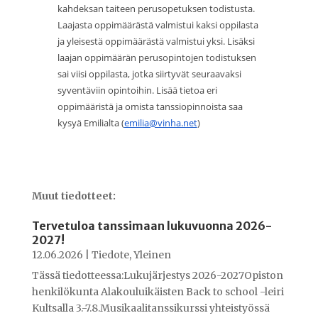
kahdeksan taiteen perusopetuksen todistusta.
Laajasta oppimäärästä valmistui kaksi oppilasta
ja yleisestä oppimäärästä valmistui yksi. Lisäksi
laajan oppimäärän perusopintojen todistuksen
sai viisi oppilasta, jotka siirtyvät seuraavaksi
syventäviin opintoihin. Lisää tietoa eri
oppimääristä ja omista tanssiopinnoista saa
kysyä Emilialta (
emilia@vinha.net
)
Muut tiedotteet:
Tervetuloa tanssimaan lukuvuonna 2026-
2027!
12.06.2026
|
Tiedote
,
Yleinen
Tässä tiedotteessa:Lukujärjestys 2026-2027Opiston
henkilökunta Alakouluikäisten Back to school -leiri
Kultsalla 3.-7.8.Musikaalitanssikurssi yhteistyössä