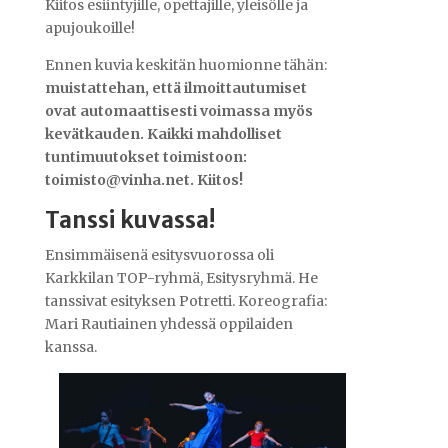
Kiitos esiintyjille, opettajille, yleisölle ja
apujoukoille!
Ennen kuvia keskitän huomionne tähän:
muistattehan, että ilmoittautumiset
ovat automaattisesti voimassa myös
kevätkauden. Kaikki mahdolliset
tuntimuutokset toimistoon:
toimisto@vinha.net. Kiitos!
Tanssi kuvassa!
Ensimmäisenä esitysvuorossa oli
Karkkilan TOP-ryhmä, Esitysryhmä. He
tanssivat esityksen Potretti. Koreografia:
Mari Rautiainen yhdessä oppilaiden
kanssa.