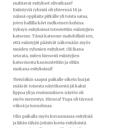
mahtavat esitykset olivatkaan!
Esiintyviä ryhmiä oli yhteensä 18 ja
näissä oppilaita pitkälle yli toista sataa,
joten hallilla kävi melkoinen kuhina.
Syksyn esityksissä toteutettiin esiintyjien
katsomo. Tämä katsomo mahdollisti sen,
että esiintyjät pääsivät näkemään myös
muiden ryhmien esitykset. Oli ihana
seurata, miten hienosti esiintyjien
katsomosta kannustettiin ja oltiin
mukana esityksissä!
Yleisöäkin saapui paikalle oikein hurjat
määrät: toisesta näytöksestä jäi kaksi
lippua yli ja ensimmäinen näytös oli
myös menestys. Hienoa! Tupa oli täynnä
väkeä ja tunnelmaa.
Olin paikalla myös kuvaamassa esityksiä
ja liitän tähän joitain kuvia esityksistä.