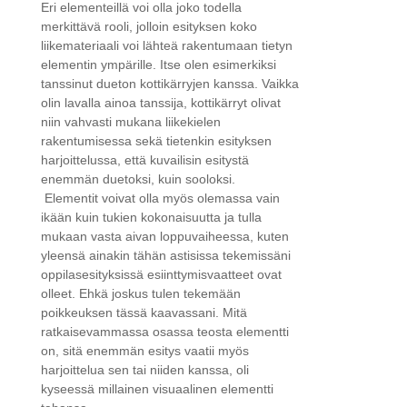
Eri elementeillä voi olla joko todella
merkittävä rooli, jolloin esityksen koko
liikemateriaali voi lähteä rakentumaan tietyn
elementin ympärille. Itse olen esimerkiksi
tanssinut dueton kottikärryjen kanssa. Vaikka
olin lavalla ainoa tanssija, kottikärryt olivat
niin vahvasti mukana liikekielen
rakentumisessa sekä tietenkin esityksen
harjoittelussa, että kuvailisin esitystä
enemmän duetoksi, kuin sooloksi.
Elementit voivat olla myös olemassa vain
ikään kuin tukien kokonaisuutta ja tulla
mukaan vasta aivan loppuvaiheessa, kuten
yleensä ainakin tähän astisissa tekemissäni
oppilasesityksissä esiinttymisvaatteet ovat
olleet. Ehkä joskus tulen tekemään
poikkeuksen tässä kaavassani. Mitä
ratkaisevammassa osassa teosta elementti
on, sitä enemmän esitys vaatii myös
harjoittelua sen tai niiden kanssa, oli
kyseessä millainen visuaalinen elementti