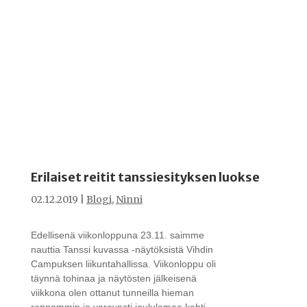
Erilaiset reitit tanssiesityksen luokse
02.12.2019
|
Blogi
,
Ninni
Edellisenä viikonloppuna 23.11. saimme
nauttia Tanssi kuvassa -näytöksistä Vihdin
Campuksen liikuntahallissa. Viikonloppu oli
täynnä tohinaa ja näytösten jälkeisenä
viikkona olen ottanut tunneilla hieman