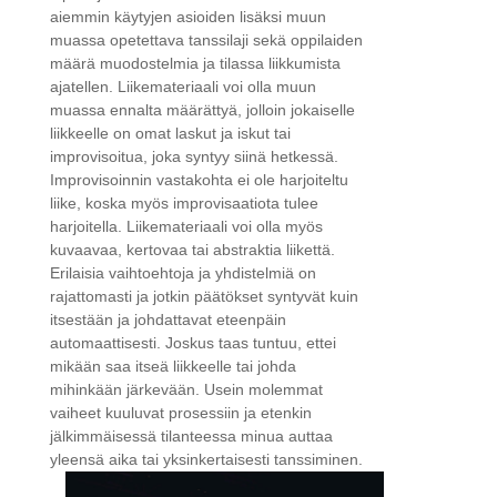
aiemmin käytyjen asioiden lisäksi muun
muassa opetettava tanssilaji sekä oppilaiden
määrä muodostelmia ja tilassa liikkumista
ajatellen. Liikemateriaali voi olla muun
muassa ennalta määrättyä, jolloin jokaiselle
liikkeelle on omat laskut ja iskut tai
improvisoitua, joka syntyy siinä hetkessä.
Improvisoinnin vastakohta ei ole harjoiteltu
liike, koska myös improvisaatiota tulee
harjoitella. Liikemateriaali voi olla myös
kuvaavaa, kertovaa tai abstraktia liikettä.
Erilaisia vaihtoehtoja ja yhdistelmiä on
rajattomasti ja jotkin päätökset syntyvät kuin
itsestään ja johdattavat eteenpäin
automaattisesti. Joskus taas tuntuu, ettei
mikään saa itseä liikkeelle tai johda
mihinkään järkevään. Usein molemmat
vaiheet kuuluvat prosessiin ja etenkin
jälkimmäisessä tilanteessa minua auttaa
yleensä aika tai yksinkertaisesti tanssiminen.