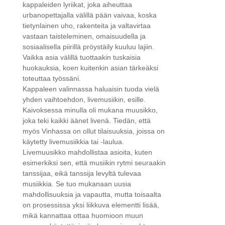
kappaleiden lyriikat, joka aiheuttaa
urbanopettajalla välillä pään vaivaa, koska
tietynlainen uho, rakenteita ja valtavirtaa
vastaan taisteleminen, omaisuudella ja
sosiaalisella piirillä pröystäily kuuluu lajiin.
Vaikka asia välillä tuottaakin tuskaisia
huokauksia, koen kuitenkin asian tärkeäksi
toteuttaa työssäni.
Kappaleen valinnassa haluaisin tuoda vielä
yhden vaihtoehdon, livemusiikin, esille.
Kaivoksessa minulla oli mukana muusikko,
joka teki kaikki äänet livenä. Tiedän, että
myös Vinhassa on ollut tilaisuuksia, joissa on
käytetty livemusiikkia tai -laulua.
Livemuusikko mahdollistaa asioita, kuten
esimerkiksi sen, että musiikin rytmi seuraakin
tanssijaa, eikä tanssija levyltä tulevaa
musiikkia. Se tuo mukanaan uusia
mahdollisuuksia ja vapautta, mutta toisaalta
on prosessissa yksi liikkuva elementti lisää,
mikä kannattaa ottaa huomioon muun