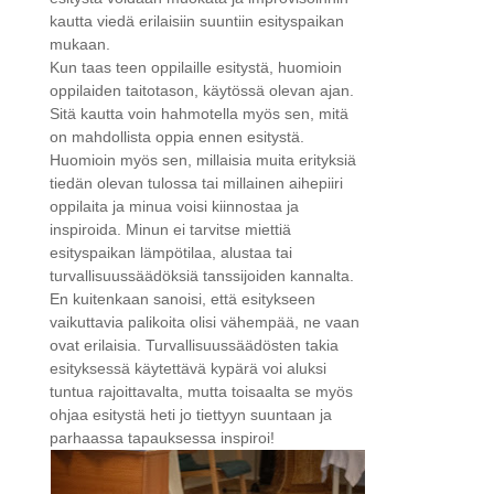
kautta viedä erilaisiin suuntiin esityspaikan
mukaan.
Kun taas teen oppilaille esitystä, huomioin
oppilaiden taitotason, käytössä olevan ajan.
Sitä kautta voin hahmotella myös sen, mitä
on mahdollista oppia ennen esitystä.
Huomioin myös sen, millaisia muita erityksiä
tiedän olevan tulossa tai millainen aihepiiri
oppilaita ja minua voisi kiinnostaa ja
inspiroida. Minun ei tarvitse miettiä
esityspaikan lämpötilaa, alustaa tai
turvallisuussäädöksiä tanssijoiden kannalta.
En kuitenkaan sanoisi, että esitykseen
vaikuttavia palikoita olisi vähempää, ne vaan
ovat erilaisia. Turvallisuussäädösten takia
esityksessä käytettävä kypärä voi aluksi
tuntua rajoittavalta, mutta toisaalta se myös
ohjaa esitystä heti jo tiettyyn suuntaan ja
parhaassa tapauksessa inspiroi!