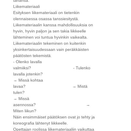
tahansa.
Liikemateriaali
Esityksen liikemateriaali on tietenkin
olennaisessa osassa tanssiesitystä.
Liikemateriaalin kanssa mahdollisuuksia on
hyvin, hyvin paljon ja sen takia liikkeelle
lähteminen voi tuntua hyvinkin vaikealta.
Liikemateriaalin tekeminen on kuitenkin
yksinkertaisuudessaan vain peräkkäisten
päätösten tekemistä.
- Olenko lavalla
valmiiksi? - Tulenko
lavalla jotenkin?
→ Missä kohtaa
lavaa? → Mistä
tulen?
→ Missä
asennossa? →
Miten liikun?
Näin ensimmäiset päätöksen ovat jo tehty ja
koreografia lähtenyt liikkeelle.
Opettajan roolissa liikemateriaaliin vaikuttaa