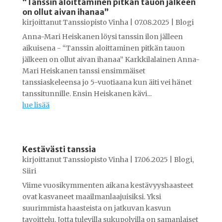
“Tanssin aloittaminen pitkän tauon jälkeen
on ollut aivan ihanaa”
kirjoittanut
Tanssiopisto Vinha
|
07.08.2025
|
Blogi
Anna-Mari Heiskanen löysi tanssin ilon jälleen
aikuisena - “Tanssin aloittaminen pitkän tauon
jälkeen on ollut aivan ihanaa” Karkkilalainen Anna-
Mari Heiskanen tanssi ensimmäiset
tanssiaskeleensa jo 5-vuotiaana kun äiti vei hänet
tanssitunnille. Ensin Heiskanen kävi...
lue lisää
Kestävästi tanssia
kirjoittanut
Tanssiopisto Vinha
|
17.06.2025
|
Blogi
,
Siiri
Viime vuosikymmenten aikana kestävyyshaasteet
ovat kasvaneet maailmanlaajuisiksi. Yksi
suurimmista haasteista on jatkuvan kasvun
tavoittelu. Jotta tulevilla sukupolvilla on samanlaiset