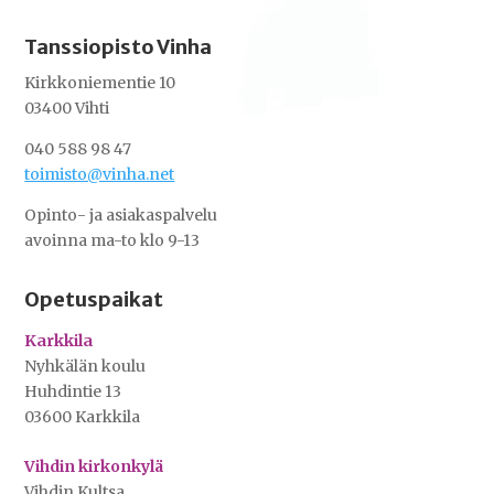
Tanssiopisto Vinha
Kirkkoniementie 10
03400 Vihti
040 588 98 47
toimisto@vinha.net
Opinto- ja asiakaspalvelu
avoinna ma-to klo 9-13
Opetuspaikat
Karkkila
Nyhkälän koulu
Huhdintie 13
03600 Karkkila
Vihdin kirkonkylä
Vihdin Kultsa