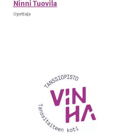
Ninni Tuovila
Opettaja
Videotoistin