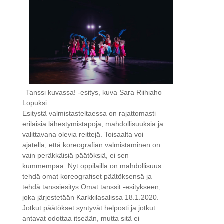
Tanssi kuvassa! -esitys, kuva Sara Riihiaho
Lopuksi
Esitystä valmistasteltaessa on rajattomasti
erilaisia lähestymistapoja, mahdollisuuksia ja
valittavana olevia reittejä. Toisaalta voi
ajatella, että koreografian valmistaminen on
vain peräkkäisiä päätöksiä, ei sen
kummempaa. Nyt oppilailla on mahdollisuus
tehdä omat koreografiset päätöksensä ja
tehdä tanssiesitys Omat tanssit -esitykseen,
joka järjestetään Karkkilasalissa 18.1.2020.
Jotkut päätökset syntyvät helposti ja jotkut
antavat odottaa itseään, mutta sitä ei