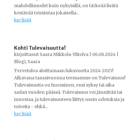
mahdollisuudet kuin nykyisillä, on tärkeää lisätä
kestävää toimintaa jokaisella...
lue lisää
Kohti Tulevaisuutta!
kirjoittanut
Saara Mikkola-Ylitolva
|
06.08.2024
|
Blogi
,
Saara
Tervetuloa aloittamaan lukuvuotta 2024-2025!
Alkavana tanssivuonna teemamme on Tulevaisuus!
Tulevaisuutta on huominen, ensi syksy tai aika
sadan vuoden päässä. Tulevaisuus voi jännittää tai
innostaa, ja tulevaisuuteen liittyy usein odotuksia ja
toiveita - ehkä...
lue lisää