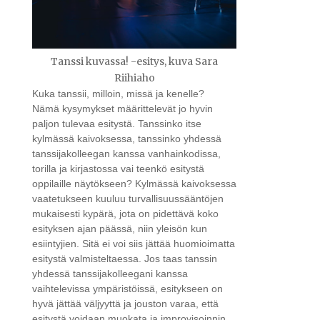
Tanssi kuvassa! -esitys, kuva Sara
Riihiaho
Kuka tanssii, milloin, missä ja kenelle?
Nämä kysymykset määrittelevät jo hyvin
paljon tulevaa esitystä. Tanssinko itse
kylmässä kaivoksessa, tanssinko yhdessä
tanssijakolleegan kanssa vanhainkodissa,
torilla ja kirjastossa vai teenkö esitystä
oppilaille näytökseen? Kylmässä kaivoksessa
vaatetukseen kuuluu turvallisuussääntöjen
mukaisesti kypärä, jota on pidettävä koko
esityksen ajan päässä, niin yleisön kun
esiintyjien. Sitä ei voi siis jättää huomioimatta
esitystä valmisteltaessa. Jos taas tanssin
yhdessä tanssijakolleegani kanssa
vaihtelevissa ympäristöissä, esitykseen on
hyvä jättää väljyyttä ja jouston varaa, että
esitystä voidaan muokata ja improvisoinnin