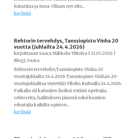
Katariina ja Inna. Ollaan nyt oltu...
lue lisää
Rehtorin tervehdys, Tanssiopisto Vinha 20
vuotta (Juhlailta 24.4.2026)
kirjoittanut
Saara Mikkola-Ylitolva
|
21.05.2026
|
Blogi
,
Saara
Rehtorin tervehdys,Tanssiopisto Vinha 20
vuottaJuhlailta 24.4.2026 Tanssiopisto Vinhan 20-
vuotisjuhlailtaa vietettiin Vihdin Kultsalla 24.4.2026.
Paikalla oli katsojien lisäksi entisiä opettajia,
rehtoreita, hallituksen jäseniä sekä kuntien
edustajia kaikilta opiston...
lue lisää