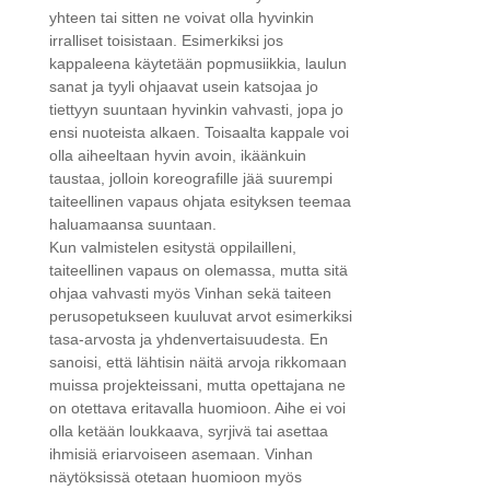
yhteen tai sitten ne voivat olla hyvinkin
irralliset toisistaan. Esimerkiksi jos
kappaleena käytetään popmusiikkia, laulun
sanat ja tyyli ohjaavat usein katsojaa jo
tiettyyn suuntaan hyvinkin vahvasti, jopa jo
ensi nuoteista alkaen. Toisaalta kappale voi
olla aiheeltaan hyvin avoin, ikäänkuin
taustaa, jolloin koreografille jää suurempi
taiteellinen vapaus ohjata esityksen teemaa
haluamaansa suuntaan.
Kun valmistelen esitystä oppilailleni,
taiteellinen vapaus on olemassa, mutta sitä
ohjaa vahvasti myös Vinhan sekä taiteen
perusopetukseen kuuluvat arvot esimerkiksi
tasa-arvosta ja yhdenvertaisuudesta. En
sanoisi, että lähtisin näitä arvoja rikkomaan
muissa projekteissani, mutta opettajana ne
on otettava eritavalla huomioon. Aihe ei voi
olla ketään loukkaava, syrjivä tai asettaa
ihmisiä eriarvoiseen asemaan. Vinhan
näytöksissä otetaan huomioon myös