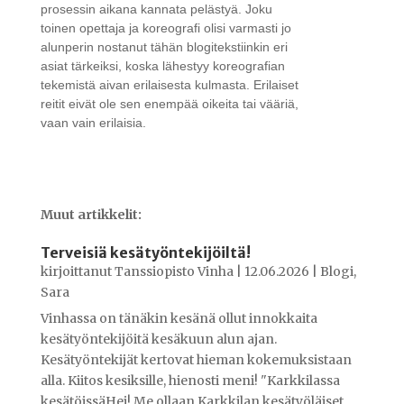
prosessin aikana kannata pelästyä. Joku
toinen opettaja ja koreografi olisi varmasti jo
alunperin nostanut tähän blogitekstiinkin eri
asiat tärkeiksi, koska lähestyy koreografian
tekemistä aivan erilaisesta kulmasta. Erilaiset
reitit eivät ole sen enempää oikeita tai vääriä,
vaan vain erilaisia.
Muut artikkelit:
Terveisiä kesätyöntekijöiltä!
kirjoittanut
Tanssiopisto Vinha
|
12.06.2026
|
Blogi
,
Sara
Vinhassa on tänäkin kesänä ollut innokkaita
kesätyöntekijöitä kesäkuun alun ajan.
Kesätyöntekijät kertovat hieman kokemuksistaan
alla. Kiitos kesiksille, hienosti meni! "Karkkilassa
kesätöissäHei! Me ollaan Karkkilan kesätyöläiset