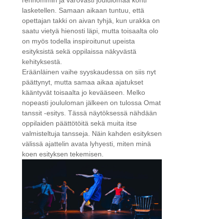
rennommin ja varovasti joululomaa kohti
lasketellen. Samaan aikaan tuntuu, että
opettajan takki on aivan tyhjä, kun urakka on
saatu vietyä hienosti läpi, mutta toisaalta olo
on myös todella inspiroitunut upeista
esityksistä sekä oppilaissa näkyvästä
kehityksestä.
Eräänläinen vaihe syyskaudessa on siis nyt
päättynyt, mutta samaa aikaa ajatukset
kääntyvät toisaalta jo kevääseen. Melko
nopeasti joululoman jälkeen on tulossa Omat
tanssit -esitys. Tässä näytöksessä nähdään
oppilaiden päättötöitä sekä muita itse
valmisteltuja tansseja. Näin kahden esityksen
välissä ajattelin avata lyhyesti, miten minä
koen esityksen tekemisen.