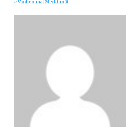
« Vanhemmat Merkinnät