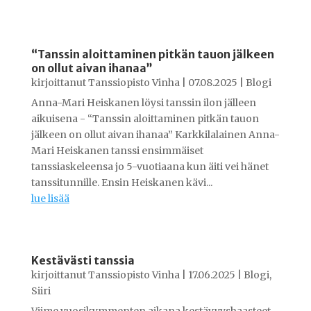
“Tanssin aloittaminen pitkän tauon jälkeen
on ollut aivan ihanaa”
kirjoittanut
Tanssiopisto Vinha
|
07.08.2025
|
Blogi
Anna-Mari Heiskanen löysi tanssin ilon jälleen
aikuisena - “Tanssin aloittaminen pitkän tauon
jälkeen on ollut aivan ihanaa” Karkkilalainen Anna-
Mari Heiskanen tanssi ensimmäiset
tanssiaskeleensa jo 5-vuotiaana kun äiti vei hänet
tanssitunnille. Ensin Heiskanen kävi...
lue lisää
Kestävästi tanssia
kirjoittanut
Tanssiopisto Vinha
|
17.06.2025
|
Blogi
,
Siiri