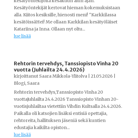
kesätyöntekijöitä kesäkuun alun ajan.
Kesätyöntekijät kertovat hieman kokemuksistaan
alla. Kiitos kesiksille, hienosti meni! "Karkkilassa
kesätöissäHei! Me ollaan Karkkilan kesätyöläiset
Katariina ja Inna. Ollaan nyt oltu...
lue lisää
Rehtorin tervehdys, Tanssiopisto Vinha 20
vuotta (Juhlailta 24.4.2026)
kirjoittanut
Saara Mikkola-Ylitolva
|
21.05.2026
|
Blogi
,
Saara
Rehtorin tervehdys,Tanssiopisto Vinha 20
vuottaJuhlailta 24.4.2026 Tanssiopisto Vinhan 20-
vuotisjuhlailtaa vietettiin Vihdin Kultsalla 24.4.2026.
Paikalla oli katsojien lisäksi entisiä opettajia,
rehtoreita, hallituksen jäseniä sekä kuntien
edustajia kaikilta opiston...
lue lisää