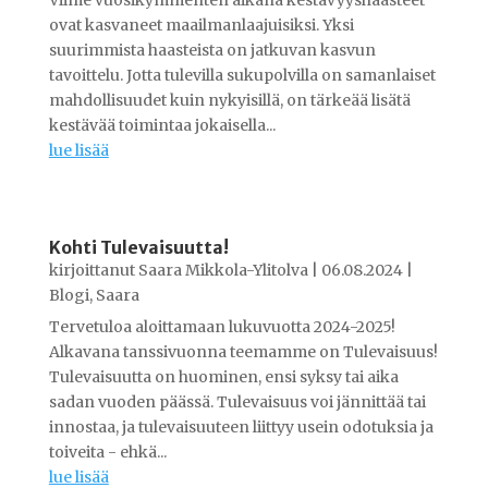
Viime vuosikymmenten aikana kestävyyshaasteet
ovat kasvaneet maailmanlaajuisiksi. Yksi
suurimmista haasteista on jatkuvan kasvun
tavoittelu. Jotta tulevilla sukupolvilla on samanlaiset
mahdollisuudet kuin nykyisillä, on tärkeää lisätä
kestävää toimintaa jokaisella...
lue lisää
Kohti Tulevaisuutta!
kirjoittanut
Saara Mikkola-Ylitolva
|
06.08.2024
|
Blogi
,
Saara
Tervetuloa aloittamaan lukuvuotta 2024-2025!
Alkavana tanssivuonna teemamme on Tulevaisuus!
Tulevaisuutta on huominen, ensi syksy tai aika
sadan vuoden päässä. Tulevaisuus voi jännittää tai
innostaa, ja tulevaisuuteen liittyy usein odotuksia ja
toiveita - ehkä...
lue lisää