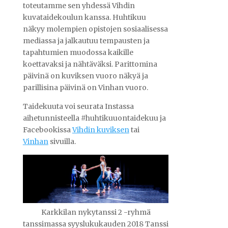
toteutamme sen yhdessä Vihdin
kuvataidekoulun kanssa. Huhtikuu
näkyy molempien opistojen sosiaalisessa
mediassa ja jalkautuu tempausten ja
tapahtumien muodossa kaikille
koettavaksi ja nähtäväksi. Parittomina
päivinä on kuviksen vuoro näkyä ja
parillisina päivinä on Vinhan vuoro.
Taidekuuta voi seurata Instassa
aihetunnisteella #huhtikuuontaidekuu ja
Facebookissa
Vihdin kuviksen
tai
Vinhan
sivuilla.
Karkkilan nykytanssi 2 -ryhmä
tanssimassa syyslukukauden 2018 Tanssi