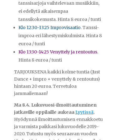
tanssisarjoja vaihtelevaan musiikkiin,
ei edellytä aikaisempaa
tanssikokemusta. Hinta 8 euroa / tunti
Klo 12:30-13:25 Improvisaatio
. Tanssi-
improa eri lähestymiskulmista. Hinta 8
euroa / tunti
Klo 13:30-14:25 Venyttely ja rentoutus
.
Hinta 8 euroa / tunti
TARJOUKSENA kaikki kolme tuntia (Just
Dance + impro + venyttely & rentoutus)
hintaan 20 euroa. Tervetuloa
jammailemaan!
Ma 8.4. Lukuvuosi-ilmoittautuminen
jatkaville oppilaille aukeaa
Lyytissä
.
Hyödynnä ilmoittautumisen ennakkoetu
ja varmista paikkasi lukuvuodelle 2019-
2020. Tutustu myös seuraavan vuoden