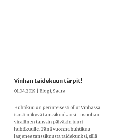
Vinhan taidekuun tärpit!
01.04.2019
|
Blogi
,
Saara
Huhtikuu on perinteisesti ollut Vinhassa
isosti näkyvä tanssikuukausi - osuuhan
virallinen tanssin päiväkin juuri
huhtikuulle. Tänä vuonna huhtikuu
laajenee tanssikuusta taidekuuksi, sillä