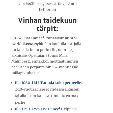
väreissä! -esityksessä. Kuva: Antti
Lehtonen
Vinhan taidekuun
tärpit:
Su 7.4. Just Dance! -tanssisunnuntai
Karkkilassa Nyhkälän koululla
. Tarjolla
on tanssia koko perheelle, nuorille ja
aikuisille. Opettajana toimii Milla
Malmberg, ennakkoilmoittautuminen
edelliseen perjantaihin 5.4. mennessä:
milla@vinha.net
Klo 10:30-11:15 Tanssia koko perheelle
.
2-10-vuotiaat lapset yhdessä aikuisen
tai aikuisten kanssa. Hinta 10 euroa /
perhe
Klo 11:30-12:25 Just Dance!
Helppoja