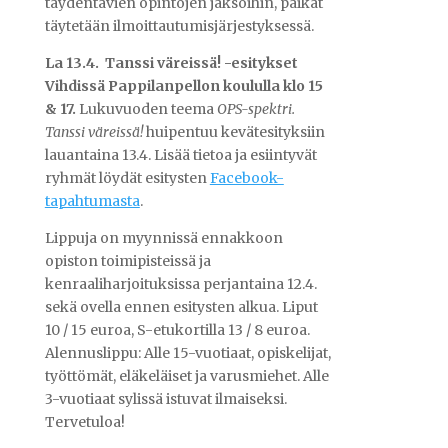
täydentävien opintojen jaksoihin, paikat
täytetään ilmoittautumisjärjestyksessä.
La 13.4. Tanssi väreissä! -esitykset
Vihdissä Pappilanpellon koululla klo 15
& 17.
Lukuvuoden teema
OPS-spektri.
Tanssi väreissä!
huipentuu kevätesityksiin
lauantaina 13.4. Lisää tietoa ja esiintyvät
ryhmät löydät esitysten
Facebook-
tapahtumasta
.
Lippuja on myynnissä ennakkoon
opiston toimipisteissä ja
kenraaliharjoituksissa perjantaina 12.4.
sekä ovella ennen esitysten alkua. Liput
10 / 15 euroa, S-etukortilla 13 / 8 euroa.
Alennuslippu: Alle 15-vuotiaat, opiskelijat,
työttömät, eläkeläiset ja varusmiehet. Alle
3-vuotiaat sylissä istuvat ilmaiseksi.
Tervetuloa!