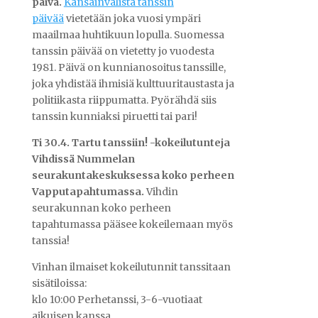
päivä.
Kansainvälistä tanssin
päivää
vietetään joka vuosi ympäri
maailmaa huhtikuun lopulla. Suomessa
tanssin päivää on vietetty jo vuodesta
1981. Päivä on kunnianosoitus tanssille,
joka yhdistää ihmisiä kulttuuritaustasta ja
politiikasta riippumatta. Pyörähdä siis
tanssin kunniaksi piruetti tai pari!
Ti 30.4. Tartu tanssiin! -kokeilutunteja
Vihdissä Nummelan
seurakuntakeskuksessa koko perheen
Vapputapahtumassa.
Vihdin
seurakunnan koko perheen
tapahtumassa pääsee kokeilemaan myös
tanssia!
Vinhan ilmaiset kokeilutunnit tanssitaan
sisätiloissa:
klo 10:00 Perhetanssi, 3-6-vuotiaat
aikuisen kanssa