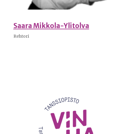
Saara Mikkola-Ylitolva
Rehtori
Videotoistin