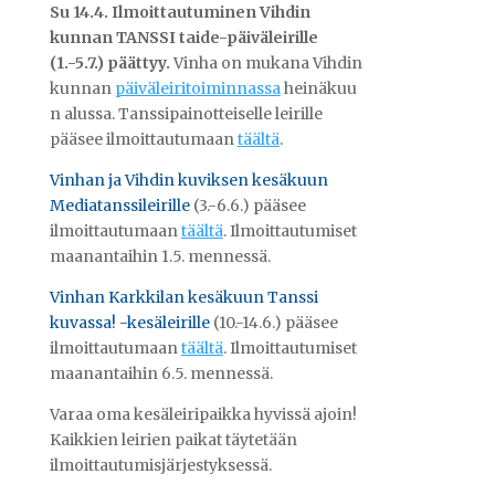
Su 14.4. Ilmoittautuminen Vihdin
kunnan TANSSI taide-päiväleirille
(1.-5.7.) päättyy.
Vinha on mukana Vihdin
kunnan
päiväleiritoiminnassa
heinäkuu
n alussa. Tanssipainotteiselle leirille
pääsee ilmoittautumaan
täältä
.
Vinhan ja Vihdin kuviksen kesäkuun
Mediatanssileirille
(3.-6.6.) pääsee
ilmoittautumaan
täältä
. Ilmoittautumiset
maanantaihin 1.5. mennessä.
Vinhan Karkkilan kesäkuun Tanssi
kuvassa! -kesäleirille
(10.-14.6.) pääsee
ilmoittautumaan
täältä
. Ilmoittautumiset
maanantaihin 6.5. mennessä.
Varaa oma kesäleiripaikka hyvissä ajoin!
Kaikkien leirien paikat täytetään
ilmoittautumisjärjestyksessä.