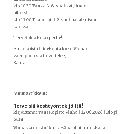
klo 10:30 Tanssi 3-6-vuotiaat, ilman
aikuista
klo 11:00 Taaperot, 1-2-vuotiaat aikuisen
kanssa
Tervetuloa koko perhe!
Aurinkoista taidekuuta koko Vinhan
väen puolesta toivottelee,
Saara
Muut artikkelit:
Terveisiä kesätyöntekijöiltä!
kirjoittanut
Tanssiopisto Vinha
|
12.06.2026
|
Blogi
,
Sara
Vinhassa on tänäkin kesänä ollut innokkaita