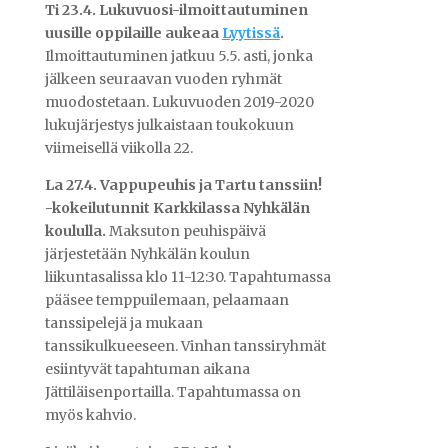
Ti 23.4.
Lukuvuosi-ilmoittautuminen
uusille oppilaille aukeaa
Lyytissä
.
Ilmoittautuminen jatkuu 5.5. asti, jonka
jälkeen seuraavan vuoden ryhmät
muodostetaan. Lukuvuoden 2019-2020
lukujärjestys julkaistaan toukokuun
viimeisellä viikolla 22.
La 27.4. Vappupeuhis ja Tartu tanssiin!
-kokeilutunnit Karkkilassa Nyhkälän
koululla.
Maksuton peuhispäivä
järjestetään Nyhkälän koulun
liikuntasalissa klo 11-12:30. Tapahtumassa
pääsee temppuilemaan, pelaamaan
tanssipelejä ja mukaan
tanssikulkueeseen. Vinhan tanssiryhmät
esiintyvät tapahtuman aikana
Jättiläisenportailla. Tapahtumassa on
myös kahvio.