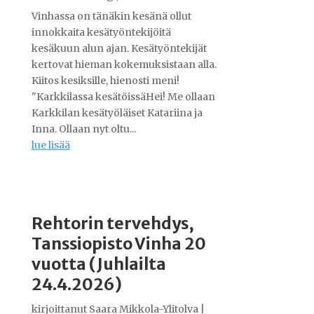
Vinhassa on tänäkin kesänä ollut
innokkaita kesätyöntekijöitä
kesäkuun alun ajan. Kesätyöntekijät
kertovat hieman kokemuksistaan alla.
Kiitos kesiksille, hienosti meni!
"Karkkilassa kesätöissäHei! Me ollaan
Karkkilan kesätyöläiset Katariina ja
Inna. Ollaan nyt oltu...
lue lisää
Rehtorin tervehdys,
Tanssiopisto Vinha 20
vuotta (Juhlailta
24.4.2026)
kirjoittanut
Saara Mikkola-Ylitolva
|