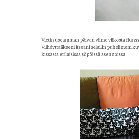
Vietin useamman päivän viime viikosta fluns
Viihdyttääkseni itseäni selailin puhelimeni ku
kissasta erilaisissa söpöissä asennoissa.