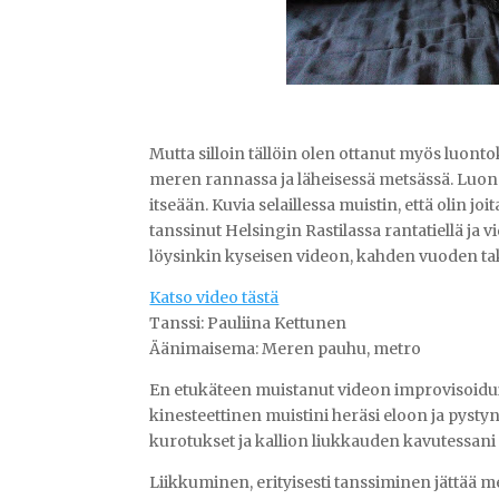
Mutta silloin tällöin olen ottanut myös luon
meren rannassa ja läheisessä metsässä. Luon
itseään. Kuvia selaillessa muistin, että olin j
tanssinut Helsingin Rastilassa rantatiellä ja 
löysinkin kyseisen videon, kahden vuoden ta
Katso video tästä
Tanssi: Pauliina Kettunen
Äänimaisema: Meren pauhu, metro
En etukäteen muistanut videon improvisoiduist
kinesteettinen muistini heräsi eloon ja pysty
kurotukset ja kallion liukkauden kavutessani 
Liikkuminen, erityisesti tanssiminen jättää mei