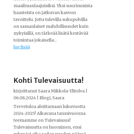
maailmanlaajuisiksi. Yksi suurimmista
haasteista on jatkuvan kasvun
tavoittelu. Jotta tulevilla sukupolvilla
on samanlaiset mahdollisuudet kuin
nykyisillä, on tärkeää lisätä kestävää
toimintaa jokaisella...
lue lisää
Kohti Tulevaisuutta!
kirjoittanut
Saara Mikkola-Ylitolva
|
06.08.2024
|
Blogi
,
Saara
Tervetuloa aloittamaan lukuvuotta
2024-2025! Alkavana tanssivuonna
teemamme on Tulevaisuus!
Tulevaisuutta on huominen, ensi
syksy tai aika sadan vuoden päässä.