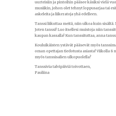
uurteisiin ja pintoihin pääsee käsiksi vielä v
musiikin, johon olet tehnyt loppusarjaa tai es
askeleita ja liikeratoja yhä edelleen.
Tanssi liikuttaa meitä, niin ulkoa kuin sisältä.
Joten tanssi! Luo itsellesi muistoja niin tanss
kaupan kassalla! Kun tanssituttaa, anna tanssil
Kouluikäisten ystävät pääsevät myös tanssima
oman opettajan tiedotusta asiasta! Viikolla 8 
myös tanssisalien ulkopuolella?
Tanssivia talvipäiviä toivottaen,
Pauliina