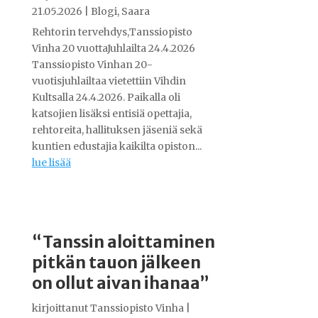
21.05.2026
|
Blogi
,
Saara
Rehtorin tervehdys,Tanssiopisto
Vinha 20 vuottaJuhlailta 24.4.2026
Tanssiopisto Vinhan 20-
vuotisjuhlailtaa vietettiin Vihdin
Kultsalla 24.4.2026. Paikalla oli
katsojien lisäksi entisiä opettajia,
rehtoreita, hallituksen jäseniä sekä
kuntien edustajia kaikilta opiston...
lue lisää
“Tanssin aloittaminen
pitkän tauon jälkeen
on ollut aivan ihanaa”
kirjoittanut
Tanssiopisto Vinha
|