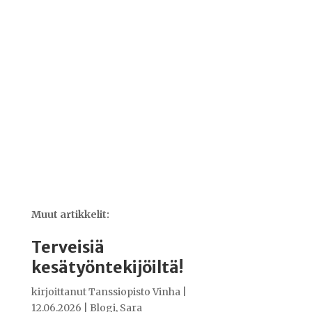
Muut artikkelit:
Terveisiä
kesätyöntekijöiltä!
kirjoittanut
Tanssiopisto Vinha
|
12.06.2026
|
Blogi
,
Sara