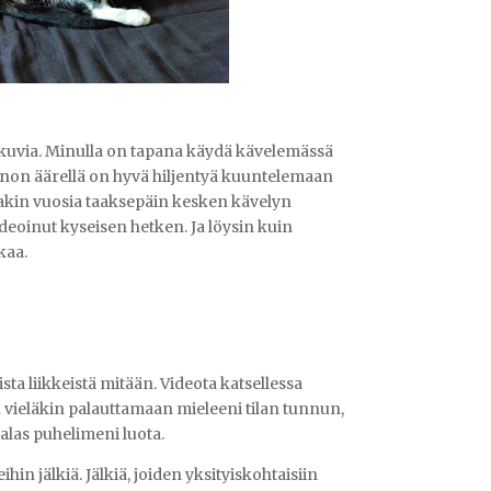
tokuvia. Minulla on tapana käydä kävelemässä
non äärellä on hyvä hiljentyä kuuntelemaan
oitakin vuosia taaksepäin kesken kävelyn
videoinut kyseisen hetken. Ja löysin kuin
kaa.
a liikkeistä mitään. Videota katsellessa
n vieläkin palauttamaan mieleeni tilan tunnun,
alas puhelimeni luota.
hin jälkiä. Jälkiä, joiden yksityiskohtaisiin