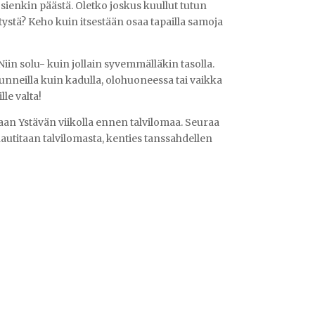
uosienkin päästä. Oletko joskus kuullut tutun
itystä? Keho kuin itsestään osaa tapailla samoja
 Niin solu- kuin jollain syvemmälläkin tasolla.
itunneilla kuin kadulla, olohuoneessa tai vaikka
le valta!
an Ystävän viikolla ennen talvilomaa. Seuraa
nautitaan talvilomasta, kenties tanssahdellen