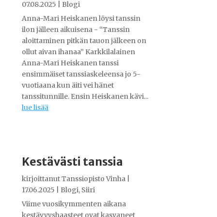
07.08.2025
|
Blogi
Anna-Mari Heiskanen löysi tanssin
ilon jälleen aikuisena - “Tanssin
aloittaminen pitkän tauon jälkeen on
ollut aivan ihanaa” Karkkilalainen
Anna-Mari Heiskanen tanssi
ensimmäiset tanssiaskeleensa jo 5-
vuotiaana kun äiti vei hänet
tanssitunnille. Ensin Heiskanen kävi...
lue lisää
Kestävästi tanssia
kirjoittanut
Tanssiopisto Vinha
|
17.06.2025
|
Blogi
,
Siiri
Viime vuosikymmenten aikana
kestävyyshaasteet ovat kasvaneet