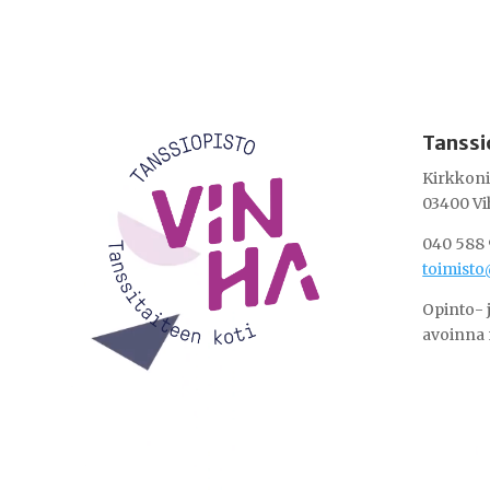
Videotoistin
Tanssi
Kirkkoni
03400 Vi
040 588 
toimisto
Opinto- 
avoinna 