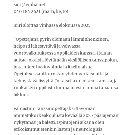
siiri@vinha.net
040 184 2621 (ma, ti, ke, to)
Siiri aloittaa Vinhassa elokuussa 2025.
”Opettajana pyrin olemaan lämminhenkinen,
helposti lähestyttävä ja vahvassa
vuorovaikutuksessa oppilaiden kanssa. Haluan
auttaa jokaista löytämään yksilöllisen tanssipolun,
joka tukee hyvinvointia ja itseilmaisua.
Opetuksessani korostan yhdenvertaisuutta ja
kehoystävällisyyttä. Jokaisella on oikeus tanssia, ja
rohkaisen oppilasta tuomaan esiin omaa tapaansa
liikkua.
Valmistuin tanssinopettajaksi Savonian
ammattikorkeakoulusta keväällä 2025 päälajeinani
nykytanssi ja baletti. Opintojeni aikana olen
erikoistunut etenkin lasten ja neurologisia