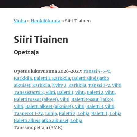
Vinha
»
Henkilökunta
»
Siiri Tiainen
Siiri Tiainen
Opettaja
Opetus lukuvuonna 2026-2027
:
Tanssi 4-5-v.,
Karkkila
,
Baletti 1, Karkkila
,
Baletti alkeisjatko
aikuiset, Karkkila
,
Nyky 2, Karkkila
,
Tanssi 3-v., Vihti
,
Tanssistartti 2, Vihti
,
Baletti 1, Vihti
,
Baletti 2, Vihti
,
Baletti tossut (alkeet), Vihti
,
Baletti tossut (jatko),
Vihti
,
Baletti alkeet (aikuiset), Vihti
,
Baletti 3, Vihti
,
Taaperot 1-2v., Lohja
,
Baletti 2, Lohja
,
Baletti 1, Lohja
,
Baletti alkeisjatko aikuiset, Lohja
Tanssinopettaja (AMK)