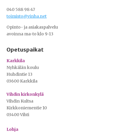
040 588 98 47
toimisto@vinha.net
Opinto- ja asiakaspalvelu
avoinna ma-to klo 9-13
Opetuspaikat
Karkkila
Nyhkälän koulu
Huhdintie 13
03600 Karkkila
Vihdin kirkonkylä
Vihdin Kultsa
Kirkkoniementie 10
03400 Vihti
Lohja