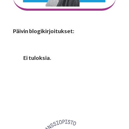
Päivin blogikirjoitukset:
Ei tuloksia.
Videotoistin