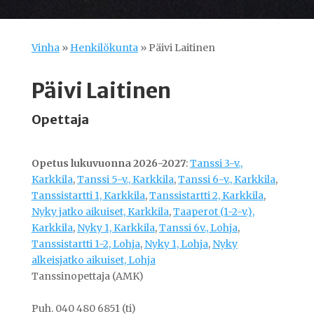
Vinha
»
Henkilökunta
»
Päivi Laitinen
Päivi Laitinen
Opettaja
Opetus lukuvuonna 2026-2027
:
Tanssi 3-v.,
Karkkila
,
Tanssi 5-v., Karkkila
,
Tanssi 6-v., Karkkila
,
Tanssistartti 1, Karkkila
,
Tanssistartti 2, Karkkila
,
Nyky jatko aikuiset, Karkkila
,
Taaperot (1-2-v.),
Karkkila
,
Nyky 1, Karkkila
,
Tanssi 6v., Lohja
,
Tanssistartti 1-2, Lohja
,
Nyky 1, Lohja
,
Nyky
alkeisjatko aikuiset, Lohja
Tanssinopettaja (AMK)
Puh. 040 480 6851 (ti)