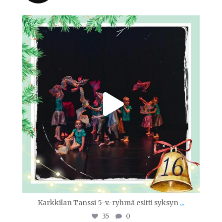
tanssiopistovinha
Joulu 16
Karkkilan Tanssi 5-v.-ryhmä esitti syksyn
...
35
0