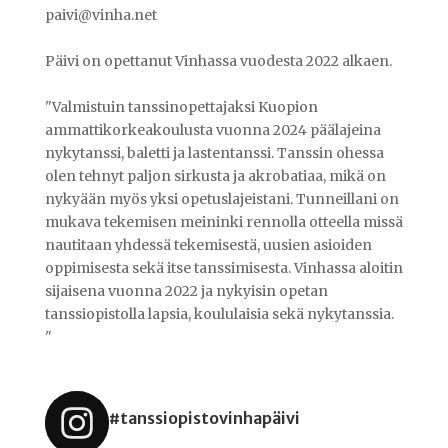
paivi@vinha.net
Päivi on opettanut Vinhassa vuodesta 2022 alkaen.
"Valmistuin tanssinopettajaksi Kuopion
ammattikorkeakoulusta vuonna 2024 päälajeina
nykytanssi, baletti ja lastentanssi. Tanssin ohessa
olen tehnyt paljon sirkusta ja akrobatiaa, mikä on
nykyään myös yksi opetuslajeistani. Tunneillani on
mukava tekemisen meininki rennolla otteella missä
nautitaan yhdessä tekemisestä, uusien asioiden
oppimisesta sekä itse tanssimisesta. Vinhassa aloitin
sijaisena vuonna 2022 ja nykyisin opetan
tanssiopistolla lapsia, koululaisia sekä nykytanssia.
"
#tanssiopistovinhapäivi