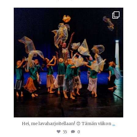
tanssiopistovinha
Marras 23
Hei, me lavaharjoitellaan! 😍 Tämän viikon
...
55
0