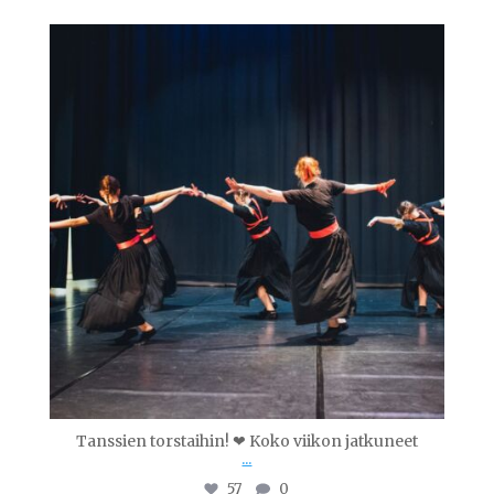
tanssiopistovinha
Marras 24
Tanssien torstaihin! ❤ Koko viikon jatkuneet
...
57
0