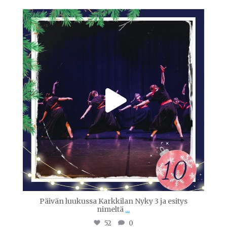
tanssiopistovinha
Joulu 10
Päivän luukussa Karkkilan Nyky 3 ja esitys
nimeltä
...
52
0