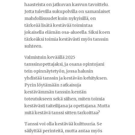
haasteista on jatkuvan kasvun tavoittelu.
Jotta tulevilla sukupolvilla on samanlaiset
mahdollisuudet kuin nykyisillä, on
tärkeää lisätä kestävää toimintaa
jokaisella elämän osa-alueella. Siksi koen
tärkeäksi toimia kestävästi myös tanssin
suhteen.
Valmistuin keväällä 2025
tanssinopettajaksi, ja osana opintojani
tein opinnäytetyön, jossa halusin
yhdistää tanssin ja kestävän kehityksen.
Pyrin löytämään ratkaisuja
kestävämmän tanssin kentän
toteutukseen sekä siihen, miten toimia
kestävästi taiteilijana ja opettajana. Mutta
mitä kestävä tanssi sitten tarkoittaa?
Tanssi voi olla kestävää kulttuuria. Se
säilyttää perinteitä, mutta antaa myös