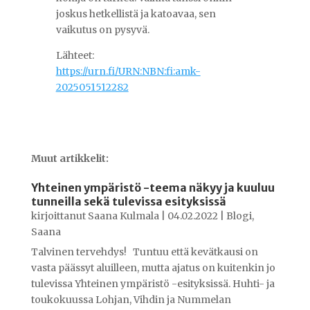
joskus hetkellistä ja katoavaa, sen
vaikutus on pysyvä.
Lähteet:
https://urn.fi/URN:NBN:fi:amk-
2025051512282
Muut artikkelit:
Yhteinen ympäristö -teema näkyy ja kuuluu
tunneilla sekä tulevissa esityksissä
kirjoittanut
Saana Kulmala
|
04.02.2022
|
Blogi
,
Saana
Talvinen tervehdys! Tuntuu että kevätkausi on
vasta päässyt aluilleen, mutta ajatus on kuitenkin jo
tulevissa Yhteinen ympäristö -esityksissä. Huhti- ja
toukokuussa Lohjan, Vihdin ja Nummelan