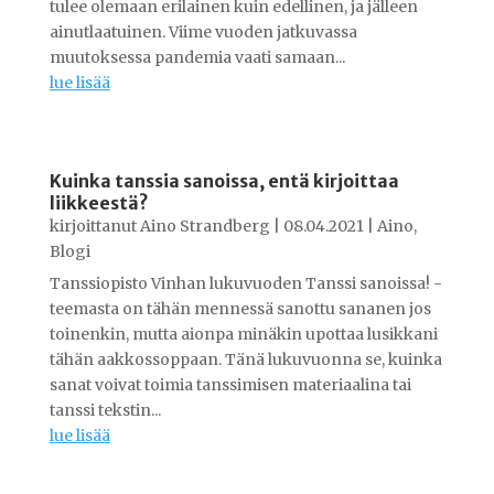
tulee olemaan erilainen kuin edellinen, ja jälleen
ainutlaatuinen. Viime vuoden jatkuvassa
muutoksessa pandemia vaati samaan...
lue lisää
Kuinka tanssia sanoissa, entä kirjoittaa
liikkeestä?
kirjoittanut
Aino Strandberg
|
08.04.2021
|
Aino
,
Blogi
Tanssiopisto Vinhan lukuvuoden Tanssi sanoissa! -
teemasta on tähän mennessä sanottu sananen jos
toinenkin, mutta aionpa minäkin upottaa lusikkani
tähän aakkossoppaan. Tänä lukuvuonna se, kuinka
sanat voivat toimia tanssimisen materiaalina tai
tanssi tekstin...
lue lisää