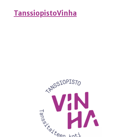
TanssiopistoVinha
Videotoistin