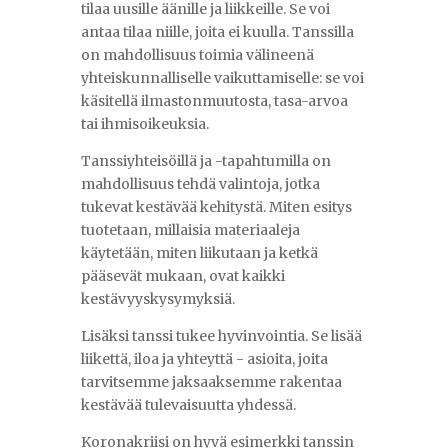
tilaa uusille äänille ja liikkeille. Se voi
antaa tilaa niille, joita ei kuulla. Tanssilla
on mahdollisuus toimia välineenä
yhteiskunnalliselle vaikuttamiselle: se voi
käsitellä ilmastonmuutosta, tasa-arvoa
tai ihmisoikeuksia.
Tanssiyhteisöillä ja -tapahtumilla on
mahdollisuus tehdä valintoja, jotka
tukevat kestävää kehitystä. Miten esitys
tuotetaan, millaisia materiaaleja
käytetään, miten liikutaan ja ketkä
pääsevät mukaan, ovat kaikki
kestävyyskysymyksiä.
Lisäksi tanssi tukee hyvinvointia. Se lisää
liikettä, iloa ja yhteyttä - asioita, joita
tarvitsemme jaksaaksemme rakentaa
kestävää tulevaisuutta yhdessä.
Koronakriisi on hyvä esimerkki tanssin