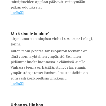
toimipisteiden oppilaat pääsevät esiintymään
pitkän odotuksen...
lue lisää
Mitä sinulle kuuluu?
kirjoittanut
Tanssiopisto Vinha
|
07.01.2022
|
Blogi
,
Jonna
Kuten moni jo tietää, tanssiopiston teemana on
tänä vuonna yhteinen ympäristö. Se, miten
pidämme huolta luonnosta ja eläimistä. Meille
Vinhassa teema on käsittänyt myös laajemmin
ympäristön ja toiset ihmiset. Ilmastoasioihin on
runsaasti konkreettisia vinkkejä:...
lue lisää
Urban vs. Hip hop