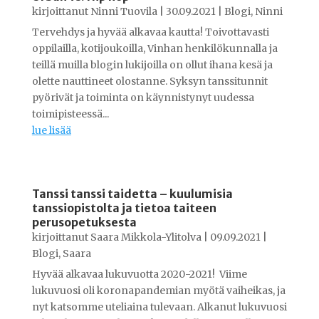
kirjoittanut
Ninni Tuovila
|
30.09.2021
|
Blogi
,
Ninni
Tervehdys ja hyvää alkavaa kautta! Toivottavasti
oppilailla, kotijoukoilla, Vinhan henkilökunnalla ja
teillä muilla blogin lukijoilla on ollut ihana kesä ja
olette nauttineet olostanne. Syksyn tanssitunnit
pyörivät ja toiminta on käynnistynyt uudessa
toimipisteessä...
lue lisää
Tanssi tanssi taidetta – kuulumisia
tanssiopistolta ja tietoa taiteen
perusopetuksesta
kirjoittanut
Saara Mikkola-Ylitolva
|
09.09.2021
|
Blogi
,
Saara
Hyvää alkavaa lukuvuotta 2020-2021! Viime
lukuvuosi oli koronapandemian myötä vaiheikas, ja
nyt katsomme uteliaina tulevaan. Alkanut lukuvuosi