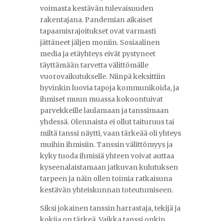
voimasta kestävän tulevaisuuden
rakentajana. Pandemian aikaiset
tapaamisrajoitukset ovat varmasti
jättäneet jäljen moniin. Sosiaalinen
media ja etäyhteys eivät pystyneet
täyttämään tarvetta välittömälle
vuorovaikutukselle. Niinpä keksittiin
hyvinkin luovia tapoja kommunikoida, ja
ihmiset muun muassa kokoontuivat
parvekkeille laulamaan ja tanssimaan
yhdessä. Olennaista ei ollut taituruus tai
miltä tanssi näytti, vaan tärkeää oli yhteys
muihin ihmisiin. Tanssin välittömyys ja
kyky tuoda ihmisiä yhteen voivat auttaa
kyseenalaistamaan jatkuvan kulutuksen
tarpeen ja näin ollen toimia ratkaisuna
kestävän yhteiskunnan toteutumiseen.
Siksi jokainen tanssin harrastaja, tekijä ja
kokija on tärkeä. Vaikka tanssi onkin